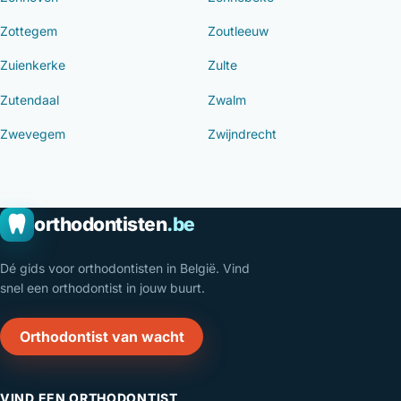
Zottegem
Zoutleeuw
Zuienkerke
Zulte
Zutendaal
Zwalm
Zwevegem
Zwijndrecht
orthodontisten
.be
Dé gids voor orthodontisten in België. Vind
snel een orthodontist in jouw buurt.
Orthodontist van wacht
VIND EEN ORTHODONTIST