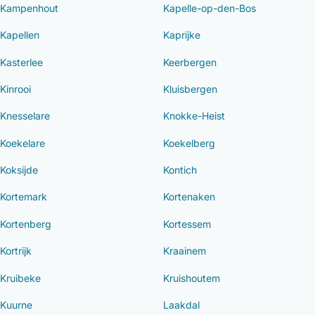
Kampenhout
Kapelle-op-den-Bos
Kapellen
Kaprijke
Kasterlee
Keerbergen
Kinrooi
Kluisbergen
Knesselare
Knokke-Heist
Koekelare
Koekelberg
Koksijde
Kontich
Kortemark
Kortenaken
Kortenberg
Kortessem
Kortrijk
Kraainem
Kruibeke
Kruishoutem
Kuurne
Laakdal