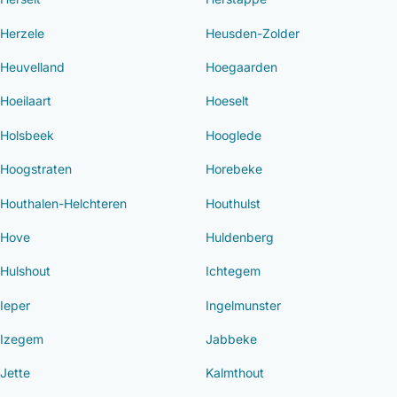
Herzele
Heusden-Zolder
Heuvelland
Hoegaarden
Hoeilaart
Hoeselt
Holsbeek
Hooglede
Hoogstraten
Horebeke
Houthalen-Helchteren
Houthulst
Hove
Huldenberg
Hulshout
Ichtegem
Ieper
Ingelmunster
Izegem
Jabbeke
Jette
Kalmthout