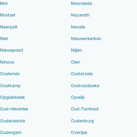
Mol
Moorslede
Mortsel
Nazareth
Neerpelt
Nevele
Niel
Nieuwerkerken
Nieuwpoort
Nijlen
Ninove
Olen
Oostende
Oosterzele
Oostkamp
Oostrozebeke
Opglabbeek
Opwijk
Oud-Heverlee
Oud-Turnhout
Oudenaarde
Oudenburg
Oudergem
Overijse