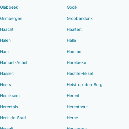
Glabbeek
Gooik
Grimbergen
Grobbendonk
Haacht
Haaltert
Halen
Halle
Ham
Hamme
Hamont-Achel
Harelbeke
Hasselt
Hechtel-Eksel
Heers
Heist-op-den-Berg
Hemiksem
Herent
Herentals
Herenthout
Herk-de-Stad
Herne
Herselt
Herstappe