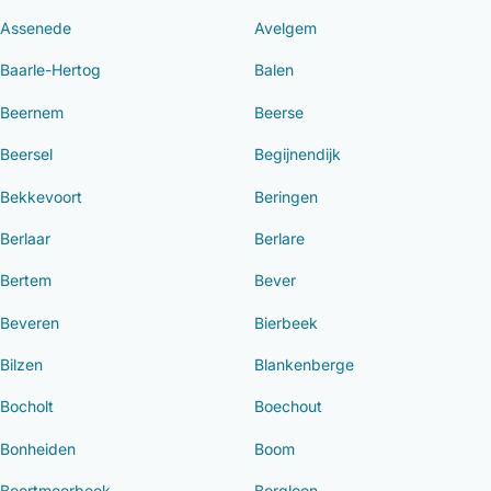
Assenede
Avelgem
Baarle-Hertog
Balen
Beernem
Beerse
Beersel
Begijnendijk
Bekkevoort
Beringen
Berlaar
Berlare
Bertem
Bever
Beveren
Bierbeek
Bilzen
Blankenberge
Bocholt
Boechout
Bonheiden
Boom
Boortmeerbeek
Borgloon