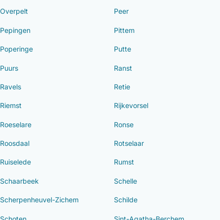
Overpelt
Peer
Pepingen
Pittem
Poperinge
Putte
Puurs
Ranst
Ravels
Retie
Riemst
Rijkevorsel
Roeselare
Ronse
Roosdaal
Rotselaar
Ruiselede
Rumst
Schaarbeek
Schelle
Scherpenheuvel-Zichem
Schilde
Schoten
Sint-Agatha-Berchem