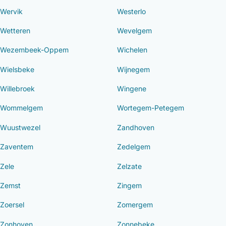
Wervik
Westerlo
Wetteren
Wevelgem
Wezembeek-Oppem
Wichelen
Wielsbeke
Wijnegem
Willebroek
Wingene
Wommelgem
Wortegem-Petegem
Wuustwezel
Zandhoven
Zaventem
Zedelgem
Zele
Zelzate
Zemst
Zingem
Zoersel
Zomergem
Zonhoven
Zonnebeke