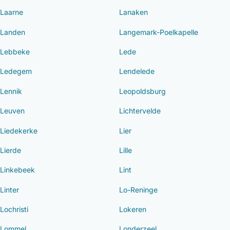
Laarne
Lanaken
Landen
Langemark-Poelkapelle
Lebbeke
Lede
Ledegem
Lendelede
Lennik
Leopoldsburg
Leuven
Lichtervelde
Liedekerke
Lier
Lierde
Lille
Linkebeek
Lint
Linter
Lo-Reninge
Lochristi
Lokeren
Lommel
Londerzeel