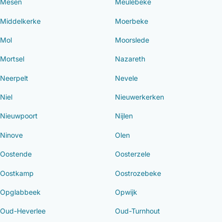
Mesen
Meulebeke
Middelkerke
Moerbeke
Mol
Moorslede
Mortsel
Nazareth
Neerpelt
Nevele
Niel
Nieuwerkerken
Nieuwpoort
Nijlen
Ninove
Olen
Oostende
Oosterzele
Oostkamp
Oostrozebeke
Opglabbeek
Opwijk
Oud-Heverlee
Oud-Turnhout