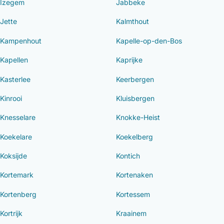
Izegem
Jabbeke
Jette
Kalmthout
Kampenhout
Kapelle-op-den-Bos
Kapellen
Kaprijke
Kasterlee
Keerbergen
Kinrooi
Kluisbergen
Knesselare
Knokke-Heist
Koekelare
Koekelberg
Koksijde
Kontich
Kortemark
Kortenaken
Kortenberg
Kortessem
Kortrijk
Kraainem