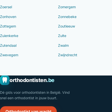
Zoersel
Zomergem
Zonhoven
Zonnebeke
Zottegem
Zoutleeuw
Zuienkerke
Zulte
Zutendaal
Zwalm
Zwevegem
Zwijndrecht
orthodontisten
.be
Dé gids voor orthodontisten in België. Vind
snel een orthodontist in jouw buurt.
Orthodontist van wacht