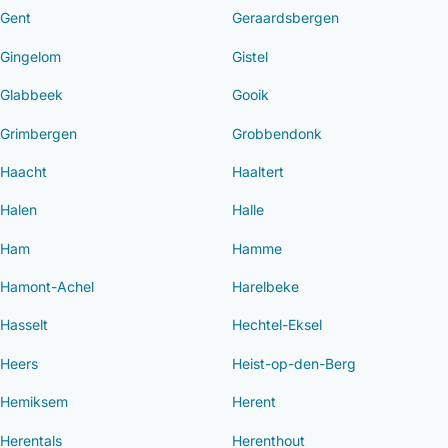
Gent
Geraardsbergen
Gingelom
Gistel
Glabbeek
Gooik
Grimbergen
Grobbendonk
Haacht
Haaltert
Halen
Halle
Ham
Hamme
Hamont-Achel
Harelbeke
Hasselt
Hechtel-Eksel
Heers
Heist-op-den-Berg
Hemiksem
Herent
Herentals
Herenthout