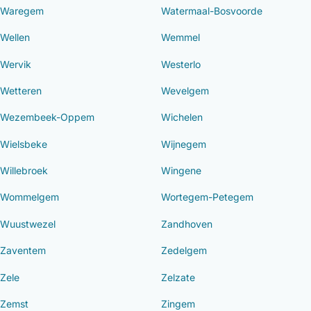
Waregem
Watermaal-Bosvoorde
Wellen
Wemmel
Wervik
Westerlo
Wetteren
Wevelgem
Wezembeek-Oppem
Wichelen
Wielsbeke
Wijnegem
Willebroek
Wingene
Wommelgem
Wortegem-Petegem
Wuustwezel
Zandhoven
Zaventem
Zedelgem
Zele
Zelzate
Zemst
Zingem