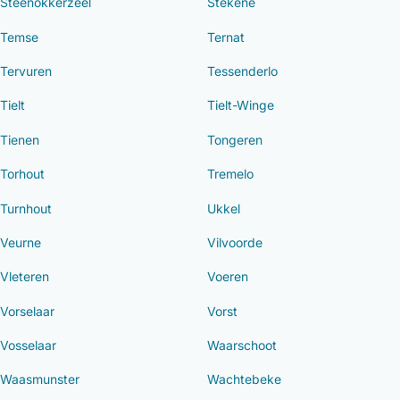
Steenokkerzeel
Stekene
Temse
Ternat
Tervuren
Tessenderlo
Tielt
Tielt-Winge
Tienen
Tongeren
Torhout
Tremelo
Turnhout
Ukkel
Veurne
Vilvoorde
Vleteren
Voeren
Vorselaar
Vorst
Vosselaar
Waarschoot
Waasmunster
Wachtebeke