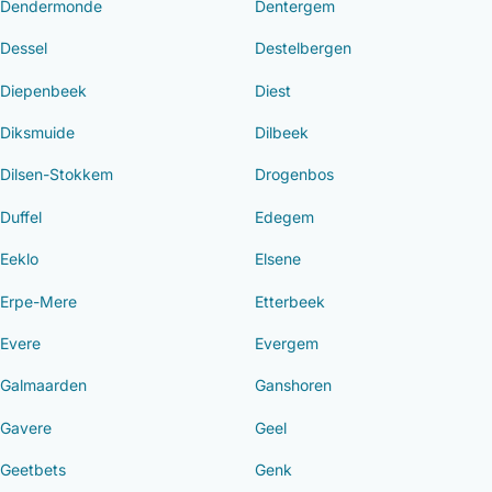
Dendermonde
Dentergem
Dessel
Destelbergen
Diepenbeek
Diest
Diksmuide
Dilbeek
Dilsen-Stokkem
Drogenbos
Duffel
Edegem
Eeklo
Elsene
Erpe-Mere
Etterbeek
Evere
Evergem
Galmaarden
Ganshoren
Gavere
Geel
Geetbets
Genk