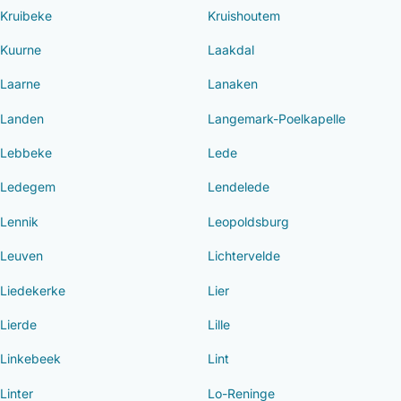
Kruibeke
Kruishoutem
Kuurne
Laakdal
Laarne
Lanaken
Landen
Langemark-Poelkapelle
Lebbeke
Lede
Ledegem
Lendelede
Lennik
Leopoldsburg
Leuven
Lichtervelde
Liedekerke
Lier
Lierde
Lille
Linkebeek
Lint
Linter
Lo-Reninge