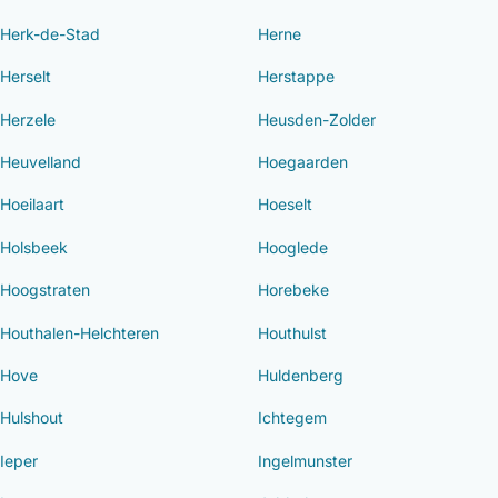
Herk-de-Stad
Herne
Herselt
Herstappe
Herzele
Heusden-Zolder
Heuvelland
Hoegaarden
Hoeilaart
Hoeselt
Holsbeek
Hooglede
Hoogstraten
Horebeke
Houthalen-Helchteren
Houthulst
Hove
Huldenberg
Hulshout
Ichtegem
Ieper
Ingelmunster