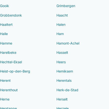
Gooik
Grimbergen
Grobbendonk
Haacht
Haaltert
Halen
Halle
Ham
Hamme
Hamont-Achel
Harelbeke
Hasselt
Hechtel-Eksel
Heers
Heist-op-den-Berg
Hemiksem
Herent
Herentals
Herenthout
Herk-de-Stad
Herne
Herselt
Herstappe
Herzele