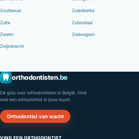
Zoutleeuw
Zuienkerke
Zulte
Zutendaal
Zwalm
Zwevegem
Zwijndrecht
orthodontisten
.be
Dé gids voor orthodontisten in België. Vind
snel een orthodontist in jouw buurt.
Orthodontist van wacht
VIND EEN ORTHODONTIST