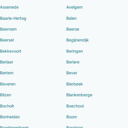
Assenede
Avelgem
Baarle-Hertog
Balen
Beernem
Beerse
Beersel
Begijnendijk
Bekkevoort
Beringen
Berlaar
Berlare
Bertem
Bever
Beveren
Bierbeek
Bilzen
Blankenberge
Bocholt
Boechout
Bonheiden
Boom
Boortmeerbeek
Borgloon