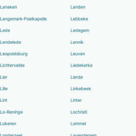
Lanaken
Landen
Langemark-Poelkapelle
Lebbeke
Lede
Ledegem
Lendelede
Lennik
Leopoldsburg
Leuven
Lichtervelde
Liedekerke
Lier
Lierde
Lille
Linkebeek
Lint
Linter
Lo-Reninge
Lochristi
Lokeren
Lommel
Londerzeel
Lovendegem