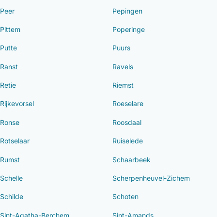
Peer
Pepingen
Pittem
Poperinge
Putte
Puurs
Ranst
Ravels
Retie
Riemst
Rijkevorsel
Roeselare
Ronse
Roosdaal
Rotselaar
Ruiselede
Rumst
Schaarbeek
Schelle
Scherpenheuvel-Zichem
Schilde
Schoten
Sint-Agatha-Berchem
Sint-Amands