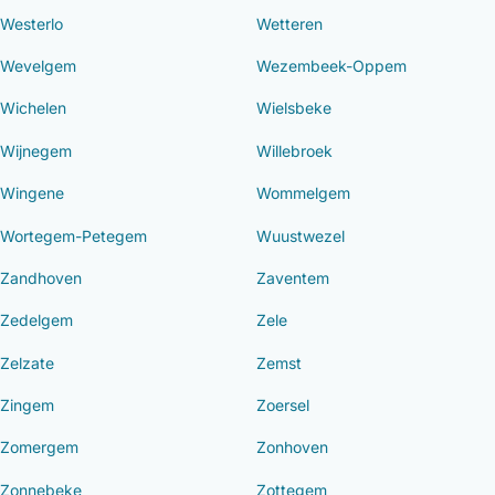
Westerlo
Wetteren
Wevelgem
Wezembeek-Oppem
Wichelen
Wielsbeke
Wijnegem
Willebroek
Wingene
Wommelgem
Wortegem-Petegem
Wuustwezel
Zandhoven
Zaventem
Zedelgem
Zele
Zelzate
Zemst
Zingem
Zoersel
Zomergem
Zonhoven
Zonnebeke
Zottegem