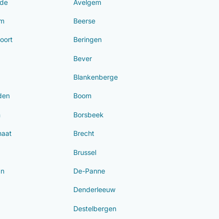
de
Avelgem
em
Beerse
oort
Beringen
Bever
Blankenberge
den
Boom
m
Borsbeek
haat
Brecht
Brussel
an
De-Panne
Denderleeuw
Destelbergen