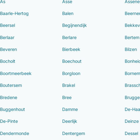
As
Asse
Assene
Baarle-Hertog
Balen
Beern
Beersel
Begijnendijk
Bekkev
Berlaar
Berlare
Bertem
Beveren
Bierbeek
Bilzen
Bocholt
Boechout
Bonhei
Boortmeerbeek
Borgloon
Borne
Boutersem
Brakel
Brassc
Bredene
Bree
Brugge
Buggenhout
Damme
De-Ha
De-Pinte
Deerlijk
Deinze
Dendermonde
Dentergem
Dessel