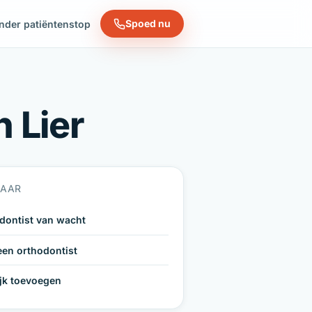
Spoed nu
nder patiëntenstop
 Lier
NAAR
dontist van wacht
een orthodontist
ijk toevoegen