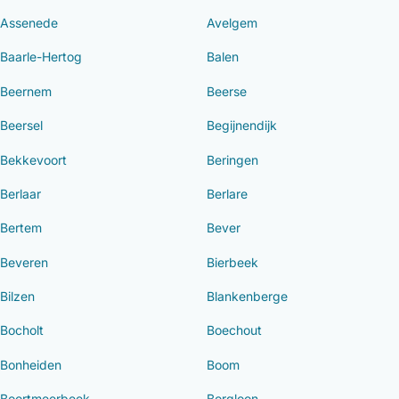
Assenede
Avelgem
Baarle-Hertog
Balen
Beernem
Beerse
Beersel
Begijnendijk
Bekkevoort
Beringen
Berlaar
Berlare
Bertem
Bever
Beveren
Bierbeek
Bilzen
Blankenberge
Bocholt
Boechout
Bonheiden
Boom
Boortmeerbeek
Borgloon