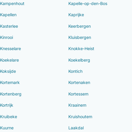
Kampenhout
Kapelle-op-den-Bos
Kapellen
Kaprijke
Kasterlee
Keerbergen
Kinrooi
Kluisbergen
Knesselare
Knokke-Heist
Koekelare
Koekelberg
Koksijde
Kontich
Kortemark
Kortenaken
Kortenberg
Kortessem
Kortrijk
Kraainem
Kruibeke
Kruishoutem
Kuurne
Laakdal