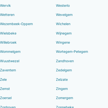
Wervik
Westerlo
Wetteren
Wevelgem
Wezembeek-Oppem
Wichelen
Wielsbeke
Wijnegem
Willebroek
Wingene
Wommelgem
Wortegem-Petegem
Wuustwezel
Zandhoven
Zaventem
Zedelgem
Zele
Zelzate
Zemst
Zingem
Zoersel
Zomergem
Zonhoven
Zonnebeke