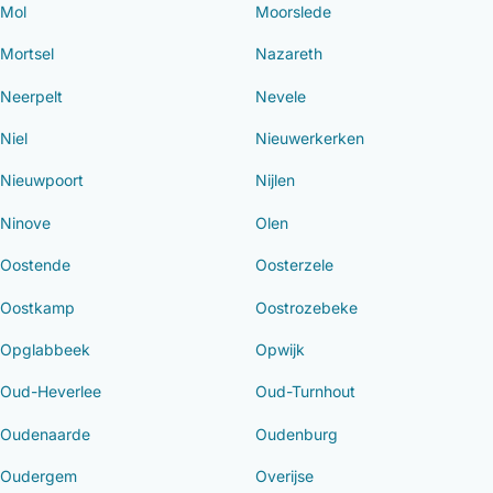
Mol
Moorslede
Mortsel
Nazareth
Neerpelt
Nevele
Niel
Nieuwerkerken
Nieuwpoort
Nijlen
Ninove
Olen
Oostende
Oosterzele
Oostkamp
Oostrozebeke
Opglabbeek
Opwijk
Oud-Heverlee
Oud-Turnhout
Oudenaarde
Oudenburg
Oudergem
Overijse