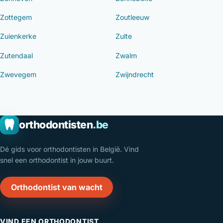
Zottegem
Zoutleeuw
Zuienkerke
Zulte
Zutendaal
Zwalm
Zwevegem
Zwijndrecht
orthodontisten
.be
Dé gids voor orthodontisten in België. Vind
snel een orthodontist in jouw buurt.
Orthodontist van wacht
VIND EEN ORTHODONTIST