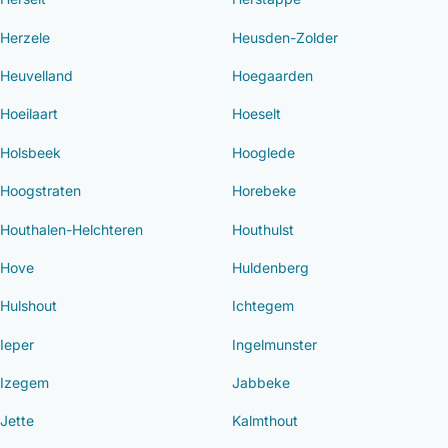
Herzele
Heusden-Zolder
Heuvelland
Hoegaarden
Hoeilaart
Hoeselt
Holsbeek
Hooglede
Hoogstraten
Horebeke
Houthalen-Helchteren
Houthulst
Hove
Huldenberg
Hulshout
Ichtegem
Ieper
Ingelmunster
Izegem
Jabbeke
Jette
Kalmthout