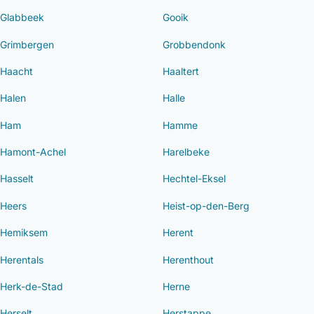
Glabbeek
Gooik
Grimbergen
Grobbendonk
Haacht
Haaltert
Halen
Halle
Ham
Hamme
Hamont-Achel
Harelbeke
Hasselt
Hechtel-Eksel
Heers
Heist-op-den-Berg
Hemiksem
Herent
Herentals
Herenthout
Herk-de-Stad
Herne
Herselt
Herstappe