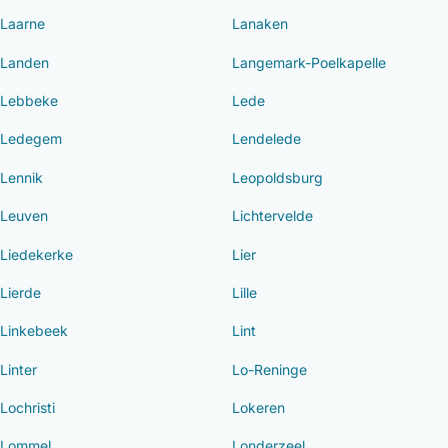
Laarne
Lanaken
Landen
Langemark-Poelkapelle
Lebbeke
Lede
Ledegem
Lendelede
Lennik
Leopoldsburg
Leuven
Lichtervelde
Liedekerke
Lier
Lierde
Lille
Linkebeek
Lint
Linter
Lo-Reninge
Lochristi
Lokeren
Lommel
Londerzeel