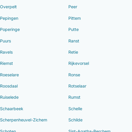
Overpelt
Peer
Pepingen
Pittem
Poperinge
Putte
Puurs
Ranst
Ravels
Retie
Riemst
Rijkevorsel
Roeselare
Ronse
Roosdaal
Rotselaar
Ruiselede
Rumst
Schaarbeek
Schelle
Scherpenheuvel-Zichem
Schilde
Schoten
Sint-Agatha-Berchem