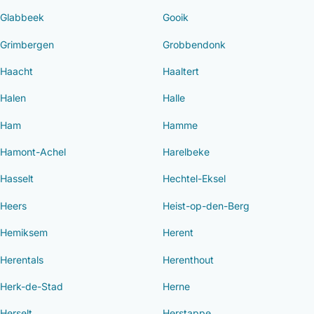
Glabbeek
Gooik
Grimbergen
Grobbendonk
Haacht
Haaltert
Halen
Halle
Ham
Hamme
Hamont-Achel
Harelbeke
Hasselt
Hechtel-Eksel
Heers
Heist-op-den-Berg
Hemiksem
Herent
Herentals
Herenthout
Herk-de-Stad
Herne
Herselt
Herstappe