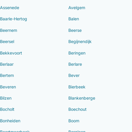
Assenede
Avelgem
Baarle-Hertog
Balen
Beernem
Beerse
Beersel
Begijnendijk
Bekkevoort
Beringen
Berlaar
Berlare
Bertem
Bever
Beveren
Bierbeek
Bilzen
Blankenberge
Bocholt
Boechout
Bonheiden
Boom
Boortmeerbeek
Borgloon