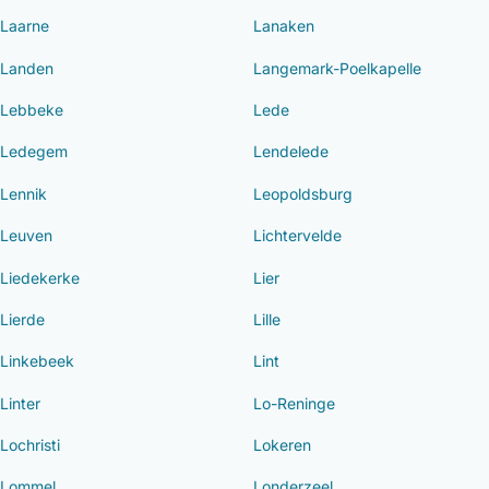
Laarne
Lanaken
Landen
Langemark-Poelkapelle
Lebbeke
Lede
Ledegem
Lendelede
Lennik
Leopoldsburg
Leuven
Lichtervelde
Liedekerke
Lier
Lierde
Lille
Linkebeek
Lint
Linter
Lo-Reninge
Lochristi
Lokeren
Lommel
Londerzeel