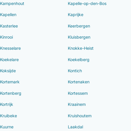
Kampenhout
Kapelle-op-den-Bos
Kapellen
Kaprijke
Kasterlee
Keerbergen
Kinrooi
Kluisbergen
Knesselare
Knokke-Heist
Koekelare
Koekelberg
Koksijde
Kontich
Kortemark
Kortenaken
Kortenberg
Kortessem
Kortrijk
Kraainem
Kruibeke
Kruishoutem
Kuurne
Laakdal