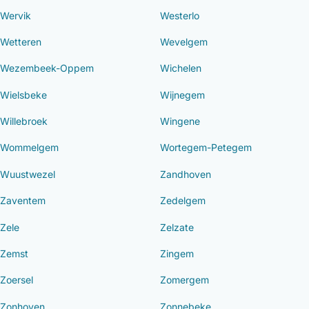
Wervik
Westerlo
Wetteren
Wevelgem
Wezembeek-Oppem
Wichelen
Wielsbeke
Wijnegem
Willebroek
Wingene
Wommelgem
Wortegem-Petegem
Wuustwezel
Zandhoven
Zaventem
Zedelgem
Zele
Zelzate
Zemst
Zingem
Zoersel
Zomergem
Zonhoven
Zonnebeke