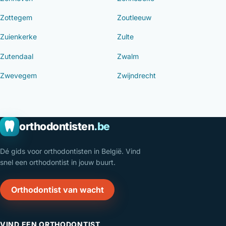
Zottegem
Zoutleeuw
Zuienkerke
Zulte
Zutendaal
Zwalm
Zwevegem
Zwijndrecht
orthodontisten
.be
Dé gids voor orthodontisten in België. Vind
snel een orthodontist in jouw buurt.
Orthodontist van wacht
VIND EEN ORTHODONTIST