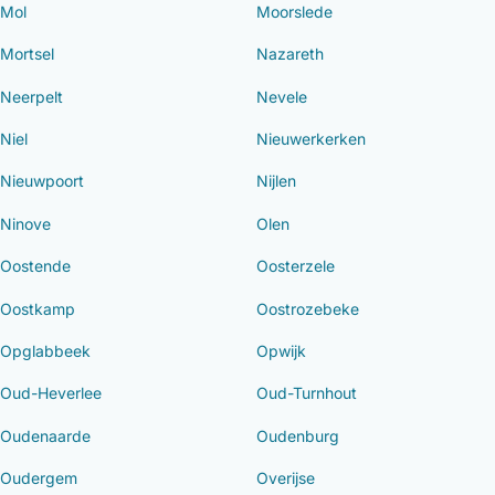
Mol
Moorslede
Mortsel
Nazareth
Neerpelt
Nevele
Niel
Nieuwerkerken
Nieuwpoort
Nijlen
Ninove
Olen
Oostende
Oosterzele
Oostkamp
Oostrozebeke
Opglabbeek
Opwijk
Oud-Heverlee
Oud-Turnhout
Oudenaarde
Oudenburg
Oudergem
Overijse