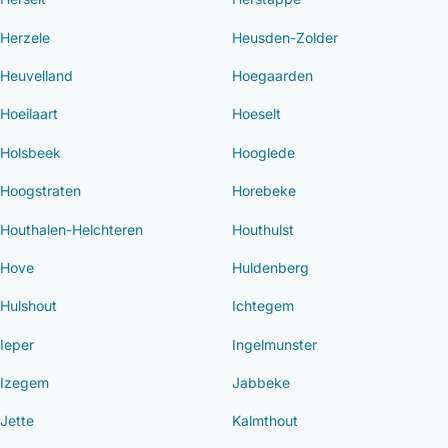
Herzele
Heusden-Zolder
Heuvelland
Hoegaarden
Hoeilaart
Hoeselt
Holsbeek
Hooglede
Hoogstraten
Horebeke
Houthalen-Helchteren
Houthulst
Hove
Huldenberg
Hulshout
Ichtegem
Ieper
Ingelmunster
Izegem
Jabbeke
Jette
Kalmthout