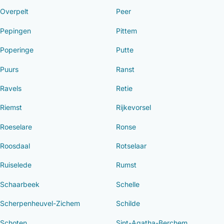
Overpelt
Peer
Pepingen
Pittem
Poperinge
Putte
Puurs
Ranst
Ravels
Retie
Riemst
Rijkevorsel
Roeselare
Ronse
Roosdaal
Rotselaar
Ruiselede
Rumst
Schaarbeek
Schelle
Scherpenheuvel-Zichem
Schilde
Schoten
Sint-Agatha-Berchem