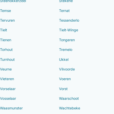
Steenokkerzeel
Stekene
Temse
Ternat
Tervuren
Tessenderlo
Tielt
Tielt-Winge
Tienen
Tongeren
Torhout
Tremelo
Turnhout
Ukkel
Veurne
Vilvoorde
Vleteren
Voeren
Vorselaar
Vorst
Vosselaar
Waarschoot
Waasmunster
Wachtebeke