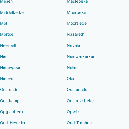
Mesen
Meulebeke
Middelkerke
Moerbeke
Mol
Moorslede
Mortsel
Nazareth
Neerpelt
Nevele
Niel
Nieuwerkerken
Nieuwpoort
Nijlen
Ninove
Olen
Oostende
Oosterzele
Oostkamp
Oostrozebeke
Opglabbeek
Opwijk
Oud-Heverlee
Oud-Turnhout