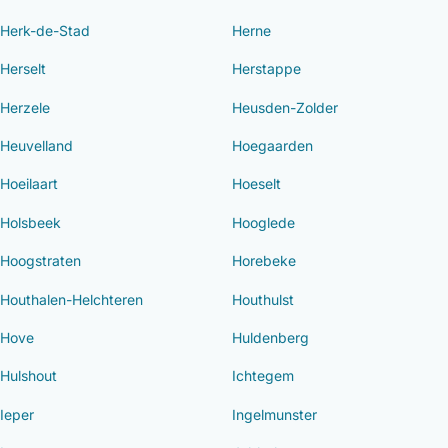
Herk-de-Stad
Herne
Herselt
Herstappe
Herzele
Heusden-Zolder
Heuvelland
Hoegaarden
Hoeilaart
Hoeselt
Holsbeek
Hooglede
Hoogstraten
Horebeke
Houthalen-Helchteren
Houthulst
Hove
Huldenberg
Hulshout
Ichtegem
Ieper
Ingelmunster