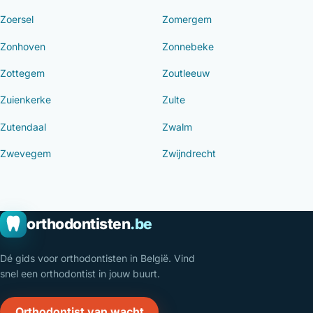
Zoersel
Zomergem
Zonhoven
Zonnebeke
Zottegem
Zoutleeuw
Zuienkerke
Zulte
Zutendaal
Zwalm
Zwevegem
Zwijndrecht
orthodontisten
.be
Dé gids voor orthodontisten in België. Vind
snel een orthodontist in jouw buurt.
Orthodontist van wacht