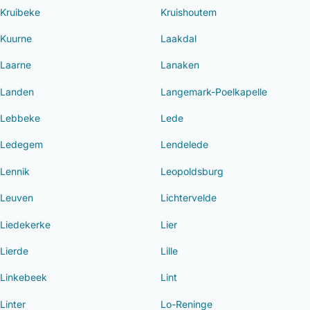
Kruibeke
Kruishoutem
Kuurne
Laakdal
Laarne
Lanaken
Landen
Langemark-Poelkapelle
Lebbeke
Lede
Ledegem
Lendelede
Lennik
Leopoldsburg
Leuven
Lichtervelde
Liedekerke
Lier
Lierde
Lille
Linkebeek
Lint
Linter
Lo-Reninge