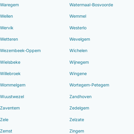
Waregem
Watermaal-Bosvoorde
Wellen
Wemmel
Wervik
Westerlo
Wetteren
Wevelgem
Wezembeek-Oppem
Wichelen
Wielsbeke
Wijnegem
Willebroek
Wingene
Wommelgem
Wortegem-Petegem
Wuustwezel
Zandhoven
Zaventem
Zedelgem
Zele
Zelzate
Zemst
Zingem