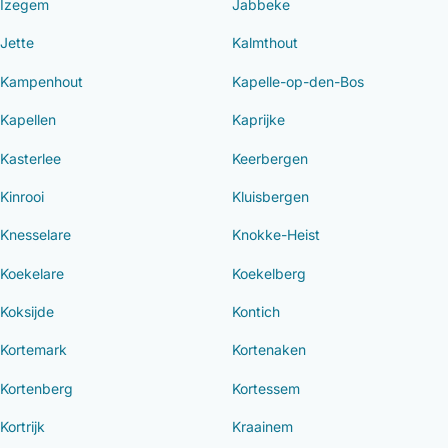
Izegem
Jabbeke
Jette
Kalmthout
Kampenhout
Kapelle-op-den-Bos
Kapellen
Kaprijke
Kasterlee
Keerbergen
Kinrooi
Kluisbergen
Knesselare
Knokke-Heist
Koekelare
Koekelberg
Koksijde
Kontich
Kortemark
Kortenaken
Kortenberg
Kortessem
Kortrijk
Kraainem