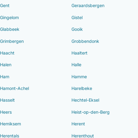
Gent
Geraardsbergen
Gingelom
Gistel
Glabbeek
Gooik
Grimbergen
Grobbendonk
Haacht
Haaltert
Halen
Halle
Ham
Hamme
Hamont-Achel
Harelbeke
Hasselt
Hechtel-Eksel
Heers
Heist-op-den-Berg
Hemiksem
Herent
Herentals
Herenthout