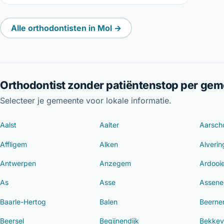
Alle orthodontisten in Mol →
Orthodontist zonder patiëntenstop per ge
Selecteer je gemeente voor lokale informatie.
Aalst
Aalter
Aarsch
Affligem
Alken
Alveri
Antwerpen
Anzegem
Ardooi
As
Asse
Assene
Baarle-Hertog
Balen
Beern
Beersel
Begijnendijk
Bekkev