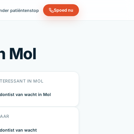
Spoed nu
nder patiëntenstop
n Mol
NTERESSANT IN MOL
dontist van wacht in Mol
NAAR
dontist van wacht