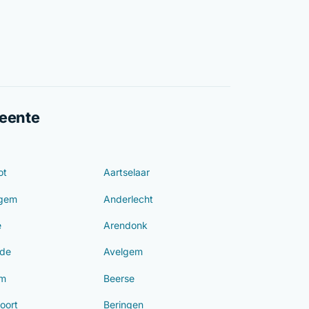
meente
ot
Aartselaar
ngem
Anderlecht
e
Arendonk
de
Avelgem
em
Beerse
oort
Beringen