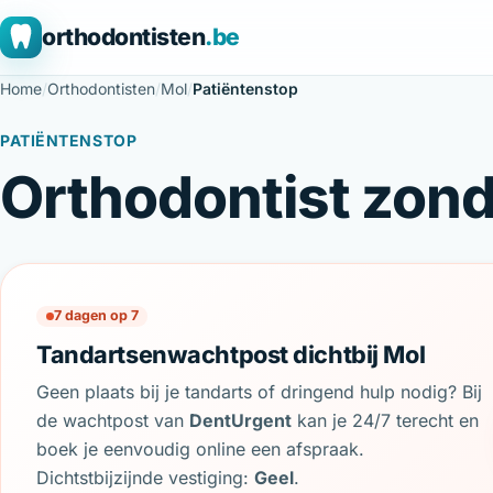
orthodontisten
.be
Home
/
Orthodontisten
/
Mol
/
Patiëntenstop
PATIËNTENSTOP
Orthodontist zond
7 dagen op 7
Tandartsenwachtpost dichtbij Mol
Geen plaats bij je tandarts of dringend hulp nodig? Bij
de wachtpost van
DentUrgent
kan je 24/7 terecht en
boek je eenvoudig online een afspraak.
Dichtstbijzijnde vestiging:
Geel
.