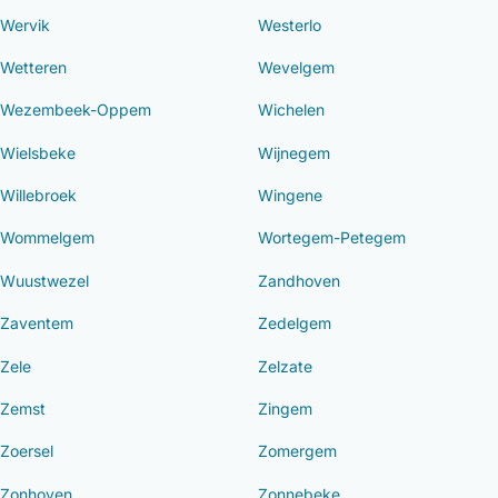
Wervik
Westerlo
Wetteren
Wevelgem
Wezembeek-Oppem
Wichelen
Wielsbeke
Wijnegem
Willebroek
Wingene
Wommelgem
Wortegem-Petegem
Wuustwezel
Zandhoven
Zaventem
Zedelgem
Zele
Zelzate
Zemst
Zingem
Zoersel
Zomergem
Zonhoven
Zonnebeke