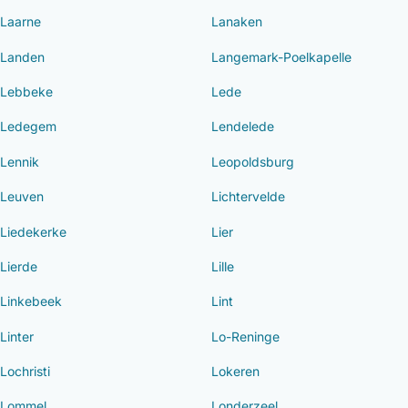
Laarne
Lanaken
Landen
Langemark-Poelkapelle
Lebbeke
Lede
Ledegem
Lendelede
Lennik
Leopoldsburg
Leuven
Lichtervelde
Liedekerke
Lier
Lierde
Lille
Linkebeek
Lint
Linter
Lo-Reninge
Lochristi
Lokeren
Lommel
Londerzeel