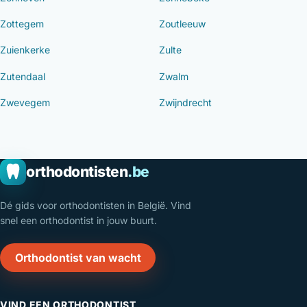
Zottegem
Zoutleeuw
Zuienkerke
Zulte
Zutendaal
Zwalm
Zwevegem
Zwijndrecht
orthodontisten
.be
Dé gids voor orthodontisten in België. Vind
snel een orthodontist in jouw buurt.
Orthodontist van wacht
VIND EEN ORTHODONTIST