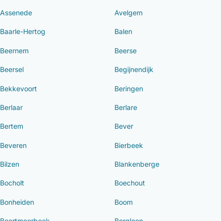
Assenede
Avelgem
Baarle-Hertog
Balen
Beernem
Beerse
Beersel
Begijnendijk
Bekkevoort
Beringen
Berlaar
Berlare
Bertem
Bever
Beveren
Bierbeek
Bilzen
Blankenberge
Bocholt
Boechout
Bonheiden
Boom
Boortmeerbeek
Borgloon