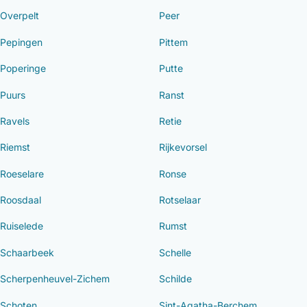
Overpelt
Peer
Pepingen
Pittem
Poperinge
Putte
Puurs
Ranst
Ravels
Retie
Riemst
Rijkevorsel
Roeselare
Ronse
Roosdaal
Rotselaar
Ruiselede
Rumst
Schaarbeek
Schelle
Scherpenheuvel-Zichem
Schilde
Schoten
Sint-Agatha-Berchem