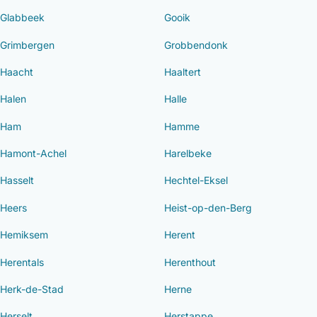
Glabbeek
Gooik
Grimbergen
Grobbendonk
Haacht
Haaltert
Halen
Halle
Ham
Hamme
Hamont-Achel
Harelbeke
Hasselt
Hechtel-Eksel
Heers
Heist-op-den-Berg
Hemiksem
Herent
Herentals
Herenthout
Herk-de-Stad
Herne
Herselt
Herstappe