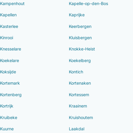
Kampenhout
Kapelle-op-den-Bos
Kapellen
Kaprijke
Kasterlee
Keerbergen
Kinrooi
Kluisbergen
Knesselare
Knokke-Heist
Koekelare
Koekelberg
Koksijde
Kontich
Kortemark
Kortenaken
Kortenberg
Kortessem
Kortrijk
Kraainem
Kruibeke
Kruishoutem
Kuurne
Laakdal