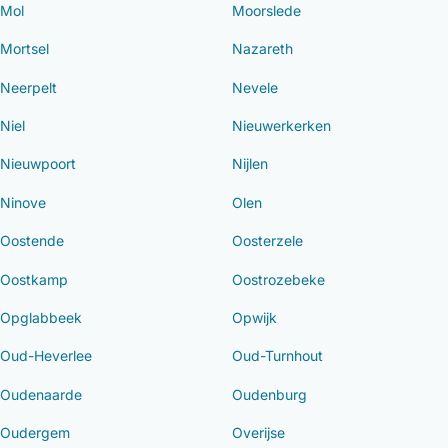
Mol
Moorslede
Mortsel
Nazareth
Neerpelt
Nevele
Niel
Nieuwerkerken
Nieuwpoort
Nijlen
Ninove
Olen
Oostende
Oosterzele
Oostkamp
Oostrozebeke
Opglabbeek
Opwijk
Oud-Heverlee
Oud-Turnhout
Oudenaarde
Oudenburg
Oudergem
Overijse