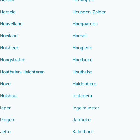
Herzele
Heusden-Zolder
Heuvelland
Hoegaarden
Hoeilaart
Hoeselt
Holsbeek
Hooglede
Hoogstraten
Horebeke
Houthalen-Helchteren
Houthulst
Hove
Huldenberg
Hulshout
Ichtegem
Ieper
Ingelmunster
Izegem
Jabbeke
Jette
Kalmthout