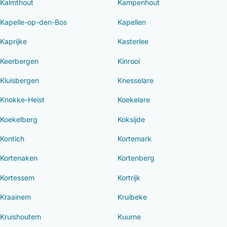
Kalmthout
Kampenhout
Kapelle-op-den-Bos
Kapellen
Kaprijke
Kasterlee
Keerbergen
Kinrooi
Kluisbergen
Knesselare
Knokke-Heist
Koekelare
Koekelberg
Koksijde
Kontich
Kortemark
Kortenaken
Kortenberg
Kortessem
Kortrijk
Kraainem
Kruibeke
Kruishoutem
Kuurne