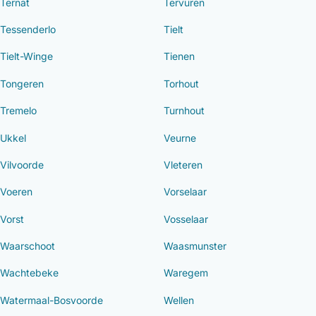
Ternat
Tervuren
Tessenderlo
Tielt
Tielt-Winge
Tienen
Tongeren
Torhout
Tremelo
Turnhout
Ukkel
Veurne
Vilvoorde
Vleteren
Voeren
Vorselaar
Vorst
Vosselaar
Waarschoot
Waasmunster
Wachtebeke
Waregem
Watermaal-Bosvoorde
Wellen