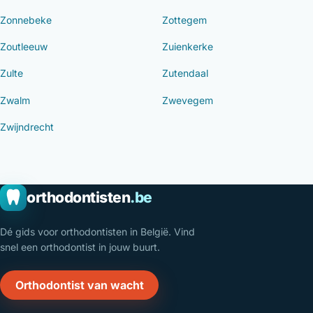
Zonnebeke
Zottegem
Zoutleeuw
Zuienkerke
Zulte
Zutendaal
Zwalm
Zwevegem
Zwijndrecht
orthodontisten
.be
Dé gids voor orthodontisten in België. Vind
snel een orthodontist in jouw buurt.
Orthodontist van wacht