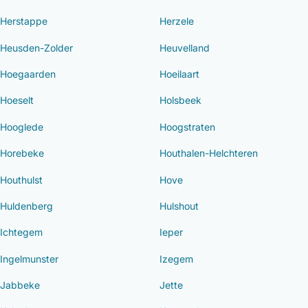
Herstappe
Herzele
Heusden-Zolder
Heuvelland
Hoegaarden
Hoeilaart
Hoeselt
Holsbeek
Hooglede
Hoogstraten
Horebeke
Houthalen-Helchteren
Houthulst
Hove
Huldenberg
Hulshout
Ichtegem
Ieper
Ingelmunster
Izegem
Jabbeke
Jette