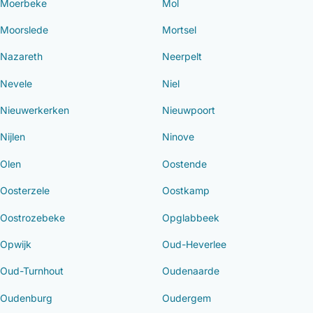
Moerbeke
Mol
Moorslede
Mortsel
Nazareth
Neerpelt
Nevele
Niel
Nieuwerkerken
Nieuwpoort
Nijlen
Ninove
Olen
Oostende
Oosterzele
Oostkamp
Oostrozebeke
Opglabbeek
Opwijk
Oud-Heverlee
Oud-Turnhout
Oudenaarde
Oudenburg
Oudergem