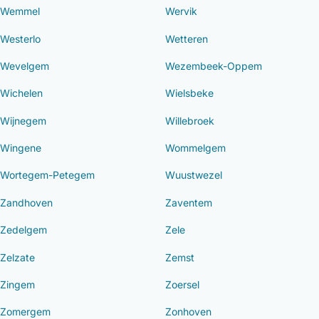
Wemmel
Wervik
Westerlo
Wetteren
Wevelgem
Wezembeek-Oppem
Wichelen
Wielsbeke
Wijnegem
Willebroek
Wingene
Wommelgem
Wortegem-Petegem
Wuustwezel
Zandhoven
Zaventem
Zedelgem
Zele
Zelzate
Zemst
Zingem
Zoersel
Zomergem
Zonhoven