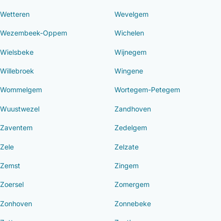
Wetteren
Wevelgem
Wezembeek-Oppem
Wichelen
Wielsbeke
Wijnegem
Willebroek
Wingene
Wommelgem
Wortegem-Petegem
Wuustwezel
Zandhoven
Zaventem
Zedelgem
Zele
Zelzate
Zemst
Zingem
Zoersel
Zomergem
Zonhoven
Zonnebeke