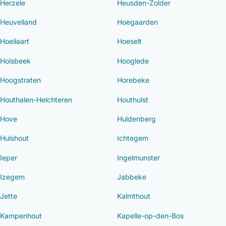
Herzele
Heusden-Zolder
Heuvelland
Hoegaarden
Hoeilaart
Hoeselt
Holsbeek
Hooglede
Hoogstraten
Horebeke
Houthalen-Helchteren
Houthulst
Hove
Huldenberg
Hulshout
Ichtegem
Ieper
Ingelmunster
Izegem
Jabbeke
Jette
Kalmthout
Kampenhout
Kapelle-op-den-Bos