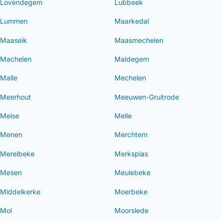
Lovendegem
Lubbeek
Lummen
Maarkedal
Maaseik
Maasmechelen
Machelen
Maldegem
Malle
Mechelen
Meerhout
Meeuwen-Gruitrode
Meise
Melle
Menen
Merchtem
Merelbeke
Merksplas
Mesen
Meulebeke
Middelkerke
Moerbeke
Mol
Moorslede