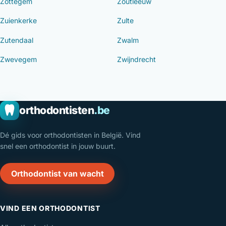
Zottegem
Zoutleeuw
Zuienkerke
Zulte
Zutendaal
Zwalm
Zwevegem
Zwijndrecht
orthodontisten
.be
Dé gids voor orthodontisten in België. Vind
snel een orthodontist in jouw buurt.
Orthodontist van wacht
VIND EEN ORTHODONTIST