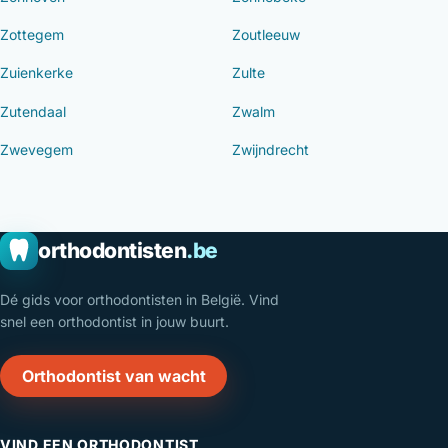
Zottegem
Zoutleeuw
Zuienkerke
Zulte
Zutendaal
Zwalm
Zwevegem
Zwijndrecht
orthodontisten
.be
Dé gids voor orthodontisten in België. Vind
snel een orthodontist in jouw buurt.
Orthodontist van wacht
VIND EEN ORTHODONTIST