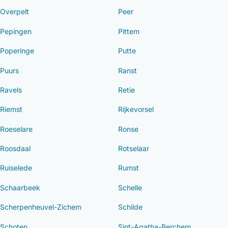
Overpelt
Peer
Pepingen
Pittem
Poperinge
Putte
Puurs
Ranst
Ravels
Retie
Riemst
Rijkevorsel
Roeselare
Ronse
Roosdaal
Rotselaar
Ruiselede
Rumst
Schaarbeek
Schelle
Scherpenheuvel-Zichem
Schilde
Schoten
Sint-Agatha-Berchem