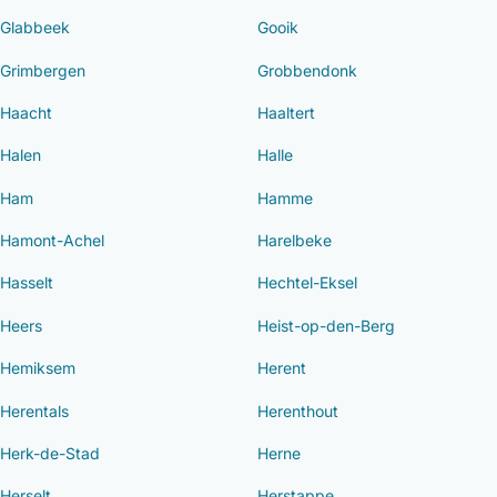
Glabbeek
Gooik
Grimbergen
Grobbendonk
Haacht
Haaltert
Halen
Halle
Ham
Hamme
Hamont-Achel
Harelbeke
Hasselt
Hechtel-Eksel
Heers
Heist-op-den-Berg
Hemiksem
Herent
Herentals
Herenthout
Herk-de-Stad
Herne
Herselt
Herstappe