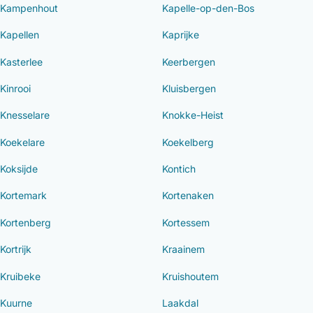
Kampenhout
Kapelle-op-den-Bos
Kapellen
Kaprijke
Kasterlee
Keerbergen
Kinrooi
Kluisbergen
Knesselare
Knokke-Heist
Koekelare
Koekelberg
Koksijde
Kontich
Kortemark
Kortenaken
Kortenberg
Kortessem
Kortrijk
Kraainem
Kruibeke
Kruishoutem
Kuurne
Laakdal