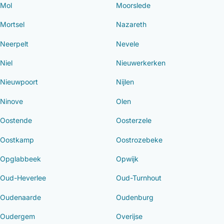
Mol
Moorslede
Mortsel
Nazareth
Neerpelt
Nevele
Niel
Nieuwerkerken
Nieuwpoort
Nijlen
Ninove
Olen
Oostende
Oosterzele
Oostkamp
Oostrozebeke
Opglabbeek
Opwijk
Oud-Heverlee
Oud-Turnhout
Oudenaarde
Oudenburg
Oudergem
Overijse