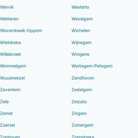
Wervik
Westerlo
Wetteren
Wevelgem
Wezembeek-Oppem
Wichelen
Wielsbeke
Wijnegem
Willebroek
Wingene
Wommelgem
Wortegem-Petegem
Wuustwezel
Zandhoven
Zaventem
Zedelgem
Zele
Zelzate
Zemst
Zingem
Zoersel
Zomergem
Zonhoven
Zonnebeke