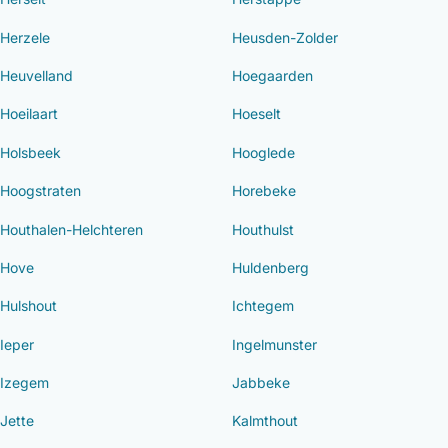
Herzele
Heusden-Zolder
Heuvelland
Hoegaarden
Hoeilaart
Hoeselt
Holsbeek
Hooglede
Hoogstraten
Horebeke
Houthalen-Helchteren
Houthulst
Hove
Huldenberg
Hulshout
Ichtegem
Ieper
Ingelmunster
Izegem
Jabbeke
Jette
Kalmthout