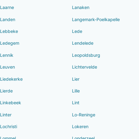
Laarne
Lanaken
Landen
Langemark-Poelkapelle
Lebbeke
Lede
Ledegem
Lendelede
Lennik
Leopoldsburg
Leuven
Lichtervelde
Liedekerke
Lier
Lierde
Lille
Linkebeek
Lint
Linter
Lo-Reninge
Lochristi
Lokeren
Lommel
Londerzeel