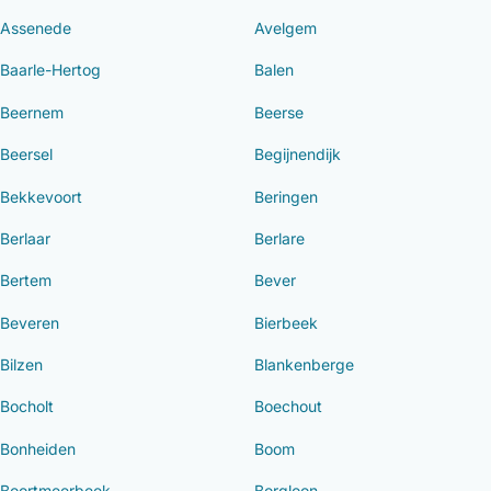
Assenede
Avelgem
Baarle-Hertog
Balen
Beernem
Beerse
Beersel
Begijnendijk
Bekkevoort
Beringen
Berlaar
Berlare
Bertem
Bever
Beveren
Bierbeek
Bilzen
Blankenberge
Bocholt
Boechout
Bonheiden
Boom
Boortmeerbeek
Borgloon