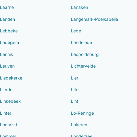
Laarne
Lanaken
Landen
Langemark-Poelkapelle
Lebbeke
Lede
Ledegem
Lendelede
Lennik
Leopoldsburg
Leuven
Lichtervelde
Liedekerke
Lier
Lierde
Lille
Linkebeek
Lint
Linter
Lo-Reninge
Lochristi
Lokeren
Lommel
Londerzeel