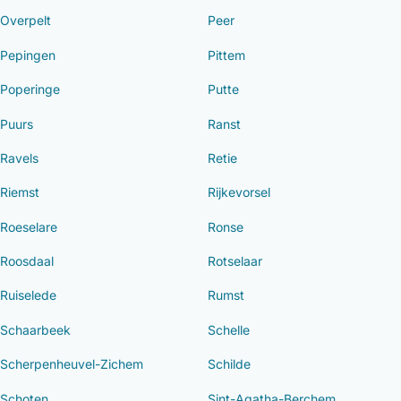
Overpelt
Peer
Pepingen
Pittem
Poperinge
Putte
Puurs
Ranst
Ravels
Retie
Riemst
Rijkevorsel
Roeselare
Ronse
Roosdaal
Rotselaar
Ruiselede
Rumst
Schaarbeek
Schelle
Scherpenheuvel-Zichem
Schilde
Schoten
Sint-Agatha-Berchem