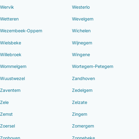
Wervik
Westerlo
Wetteren
Wevelgem
Wezembeek-Oppem
Wichelen
Wielsbeke
Wijnegem
Willebroek
Wingene
Wommelgem
Wortegem-Petegem
Wuustwezel
Zandhoven
Zaventem
Zedelgem
Zele
Zelzate
Zemst
Zingem
Zoersel
Zomergem
Zonhoven
Zonnebeke