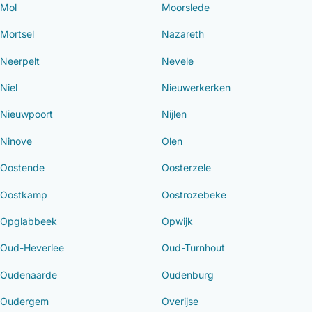
Mol
Moorslede
Mortsel
Nazareth
Neerpelt
Nevele
Niel
Nieuwerkerken
Nieuwpoort
Nijlen
Ninove
Olen
Oostende
Oosterzele
Oostkamp
Oostrozebeke
Opglabbeek
Opwijk
Oud-Heverlee
Oud-Turnhout
Oudenaarde
Oudenburg
Oudergem
Overijse