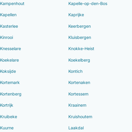
Kampenhout
Kapelle-op-den-Bos
Kapellen
Kaprijke
Kasterlee
Keerbergen
Kinrooi
Kluisbergen
Knesselare
Knokke-Heist
Koekelare
Koekelberg
Koksijde
Kontich
Kortemark
Kortenaken
Kortenberg
Kortessem
Kortrijk
Kraainem
Kruibeke
Kruishoutem
Kuurne
Laakdal