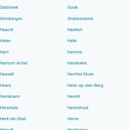
Glabbeek
Gooik
Grimbergen
Grobbendonk
Haacht
Haaltert
Halen
Halle
Ham
Hamme
Hamont-Achel
Harelbeke
Hasselt
Hechtel-Eksel
Heers
Heist-op-den-Berg
Hemiksem
Herent
Herentals
Herenthout
Herk-de-Stad
Herne
Herselt
Herstappe