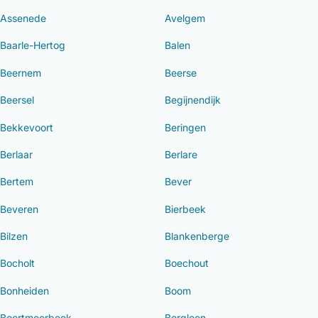
Assenede
Avelgem
Baarle-Hertog
Balen
Beernem
Beerse
Beersel
Begijnendijk
Bekkevoort
Beringen
Berlaar
Berlare
Bertem
Bever
Beveren
Bierbeek
Bilzen
Blankenberge
Bocholt
Boechout
Bonheiden
Boom
Boortmeerbeek
Borgloon