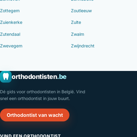
Zottegem
Zoutleeuw
Zuienkerke
Zulte
Zutendaal
Zwalm
Zwevegem
Zwijndrecht
orthodontisten
.be
Dé gids voor orthodontisten in België. Vind
snel een orthodontist in jouw buurt.
Orthodontist van wacht
VIND EEN ORTHODONTIST