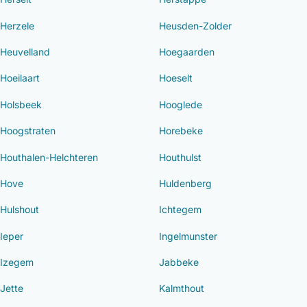
Herzele
Heusden-Zolder
Heuvelland
Hoegaarden
Hoeilaart
Hoeselt
Holsbeek
Hooglede
Hoogstraten
Horebeke
Houthalen-Helchteren
Houthulst
Hove
Huldenberg
Hulshout
Ichtegem
Ieper
Ingelmunster
Izegem
Jabbeke
Jette
Kalmthout