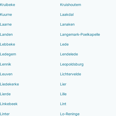
Kruibeke
Kruishoutem
Kuurne
Laakdal
Laarne
Lanaken
Landen
Langemark-Poelkapelle
Lebbeke
Lede
Ledegem
Lendelede
Lennik
Leopoldsburg
Leuven
Lichtervelde
Liedekerke
Lier
Lierde
Lille
Linkebeek
Lint
Linter
Lo-Reninge