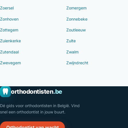
Zoersel
Zomergem
Zonhoven
Zonnebeke
Zottegem
Zoutleeuw
Zuienkerke
Zulte
Zutendaal
Zwalm
Zwevegem
Zwijndrecht
orthodontisten
.be
Dé gids voor orthodontisten in België. Vind
snel een orthodontist in jouw buurt.
Orthodontist van wacht