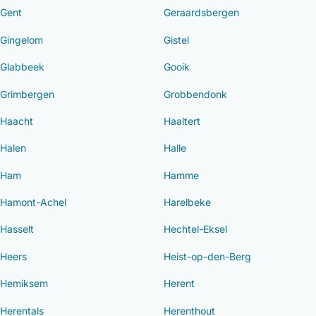
Gent
Geraardsbergen
Gingelom
Gistel
Glabbeek
Gooik
Grimbergen
Grobbendonk
Haacht
Haaltert
Halen
Halle
Ham
Hamme
Hamont-Achel
Harelbeke
Hasselt
Hechtel-Eksel
Heers
Heist-op-den-Berg
Hemiksem
Herent
Herentals
Herenthout