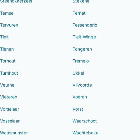
Steenokkerzeel
Stekene
Temse
Ternat
Tervuren
Tessenderlo
Tielt
Tielt-Winge
Tienen
Tongeren
Torhout
Tremelo
Turnhout
Ukkel
Veurne
Vilvoorde
Vleteren
Voeren
Vorselaar
Vorst
Vosselaar
Waarschoot
Waasmunster
Wachtebeke