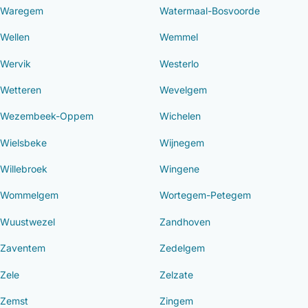
Waregem
Watermaal-Bosvoorde
Wellen
Wemmel
Wervik
Westerlo
Wetteren
Wevelgem
Wezembeek-Oppem
Wichelen
Wielsbeke
Wijnegem
Willebroek
Wingene
Wommelgem
Wortegem-Petegem
Wuustwezel
Zandhoven
Zaventem
Zedelgem
Zele
Zelzate
Zemst
Zingem