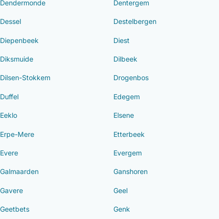
Dendermonde
Dentergem
Dessel
Destelbergen
Diepenbeek
Diest
Diksmuide
Dilbeek
Dilsen-Stokkem
Drogenbos
Duffel
Edegem
Eeklo
Elsene
Erpe-Mere
Etterbeek
Evere
Evergem
Galmaarden
Ganshoren
Gavere
Geel
Geetbets
Genk