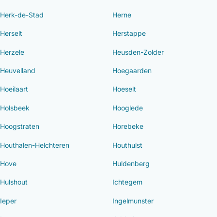
Herk-de-Stad
Herne
Herselt
Herstappe
Herzele
Heusden-Zolder
Heuvelland
Hoegaarden
Hoeilaart
Hoeselt
Holsbeek
Hooglede
Hoogstraten
Horebeke
Houthalen-Helchteren
Houthulst
Hove
Huldenberg
Hulshout
Ichtegem
Ieper
Ingelmunster