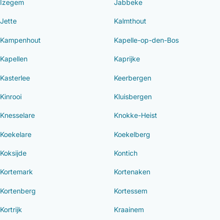
Izegem
Jabbeke
Jette
Kalmthout
Kampenhout
Kapelle-op-den-Bos
Kapellen
Kaprijke
Kasterlee
Keerbergen
Kinrooi
Kluisbergen
Knesselare
Knokke-Heist
Koekelare
Koekelberg
Koksijde
Kontich
Kortemark
Kortenaken
Kortenberg
Kortessem
Kortrijk
Kraainem