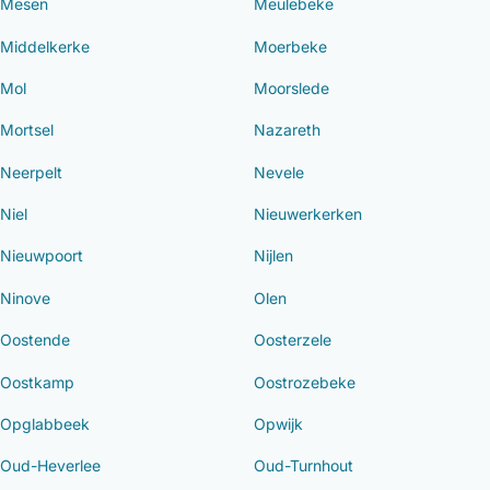
Mesen
Meulebeke
Middelkerke
Moerbeke
Mol
Moorslede
Mortsel
Nazareth
Neerpelt
Nevele
Niel
Nieuwerkerken
Nieuwpoort
Nijlen
Ninove
Olen
Oostende
Oosterzele
Oostkamp
Oostrozebeke
Opglabbeek
Opwijk
Oud-Heverlee
Oud-Turnhout