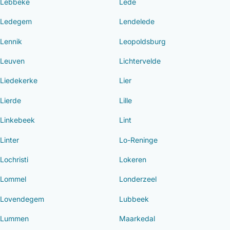
Lebbeke
Lede
Ledegem
Lendelede
Lennik
Leopoldsburg
Leuven
Lichtervelde
Liedekerke
Lier
Lierde
Lille
Linkebeek
Lint
Linter
Lo-Reninge
Lochristi
Lokeren
Lommel
Londerzeel
Lovendegem
Lubbeek
Lummen
Maarkedal