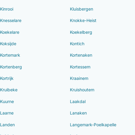
Kinrooi
Kluisbergen
Knesselare
Knokke-Heist
Koekelare
Koekelberg
Koksijde
Kontich
Kortemark
Kortenaken
Kortenberg
Kortessem
Kortrijk
Kraainem
Kruibeke
Kruishoutem
Kuurne
Laakdal
Laarne
Lanaken
Landen
Langemark-Poelkapelle