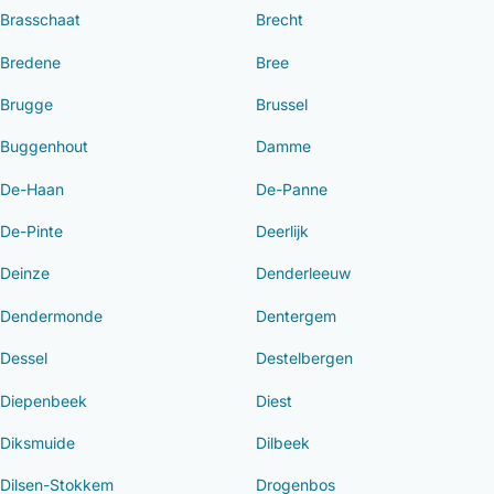
Brasschaat
Brecht
Bredene
Bree
Brugge
Brussel
Buggenhout
Damme
De-Haan
De-Panne
De-Pinte
Deerlijk
Deinze
Denderleeuw
Dendermonde
Dentergem
Dessel
Destelbergen
Diepenbeek
Diest
Diksmuide
Dilbeek
Dilsen-Stokkem
Drogenbos