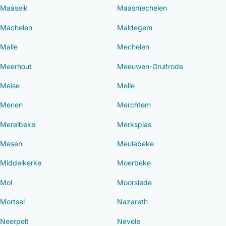
Maaseik
Maasmechelen
Machelen
Maldegem
Malle
Mechelen
Meerhout
Meeuwen-Gruitrode
Meise
Melle
Menen
Merchtem
Merelbeke
Merksplas
Mesen
Meulebeke
Middelkerke
Moerbeke
Mol
Moorslede
Mortsel
Nazareth
Neerpelt
Nevele