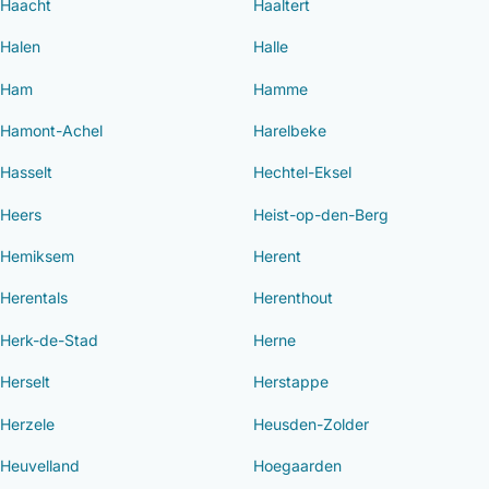
Haacht
Haaltert
Halen
Halle
Ham
Hamme
Hamont-Achel
Harelbeke
Hasselt
Hechtel-Eksel
Heers
Heist-op-den-Berg
Hemiksem
Herent
Herentals
Herenthout
Herk-de-Stad
Herne
Herselt
Herstappe
Herzele
Heusden-Zolder
Heuvelland
Hoegaarden