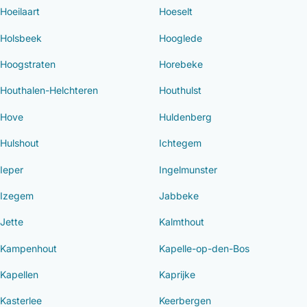
Hoeilaart
Hoeselt
Holsbeek
Hooglede
Hoogstraten
Horebeke
Houthalen-Helchteren
Houthulst
Hove
Huldenberg
Hulshout
Ichtegem
Ieper
Ingelmunster
Izegem
Jabbeke
Jette
Kalmthout
Kampenhout
Kapelle-op-den-Bos
Kapellen
Kaprijke
Kasterlee
Keerbergen