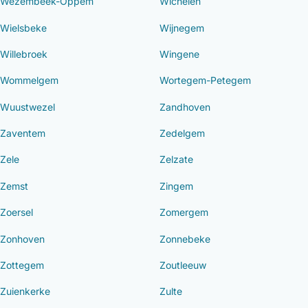
Wezembeek-Oppem
Wichelen
Wielsbeke
Wijnegem
Willebroek
Wingene
Wommelgem
Wortegem-Petegem
Wuustwezel
Zandhoven
Zaventem
Zedelgem
Zele
Zelzate
Zemst
Zingem
Zoersel
Zomergem
Zonhoven
Zonnebeke
Zottegem
Zoutleeuw
Zuienkerke
Zulte