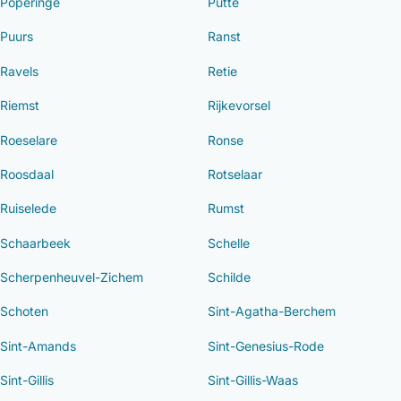
Poperinge
Putte
Puurs
Ranst
Ravels
Retie
Riemst
Rijkevorsel
Roeselare
Ronse
Roosdaal
Rotselaar
Ruiselede
Rumst
Schaarbeek
Schelle
Scherpenheuvel-Zichem
Schilde
Schoten
Sint-Agatha-Berchem
Sint-Amands
Sint-Genesius-Rode
Sint-Gillis
Sint-Gillis-Waas