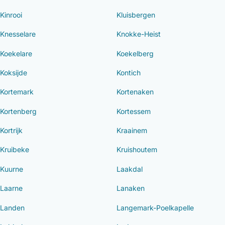
Kinrooi
Kluisbergen
Knesselare
Knokke-Heist
Koekelare
Koekelberg
Koksijde
Kontich
Kortemark
Kortenaken
Kortenberg
Kortessem
Kortrijk
Kraainem
Kruibeke
Kruishoutem
Kuurne
Laakdal
Laarne
Lanaken
Landen
Langemark-Poelkapelle