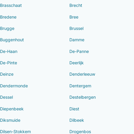
Brasschaat
Brecht
Bredene
Bree
Brugge
Brussel
Buggenhout
Damme
De-Haan
De-Panne
De-Pinte
Deerlijk
Deinze
Denderleeuw
Dendermonde
Dentergem
Dessel
Destelbergen
Diepenbeek
Diest
Diksmuide
Dilbeek
Dilsen-Stokkem
Drogenbos