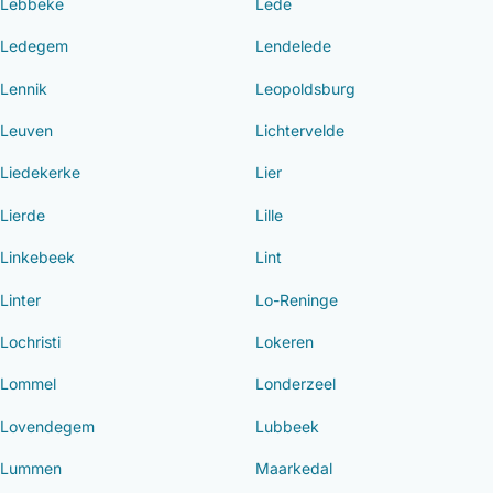
Lebbeke
Lede
Ledegem
Lendelede
Lennik
Leopoldsburg
Leuven
Lichtervelde
Liedekerke
Lier
Lierde
Lille
Linkebeek
Lint
Linter
Lo-Reninge
Lochristi
Lokeren
Lommel
Londerzeel
Lovendegem
Lubbeek
Lummen
Maarkedal