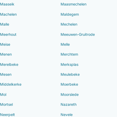
Maaseik
Maasmechelen
Machelen
Maldegem
Malle
Mechelen
Meerhout
Meeuwen-Gruitrode
Meise
Melle
Menen
Merchtem
Merelbeke
Merksplas
Mesen
Meulebeke
Middelkerke
Moerbeke
Mol
Moorslede
Mortsel
Nazareth
Neerpelt
Nevele