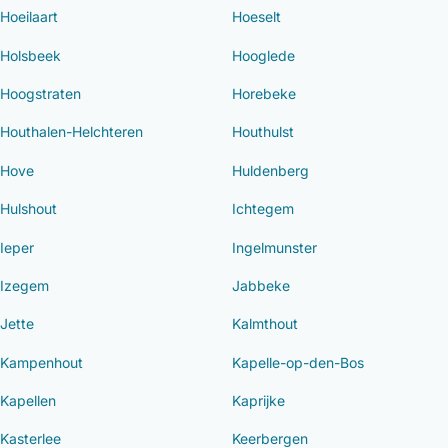
Hoeilaart
Hoeselt
Holsbeek
Hooglede
Hoogstraten
Horebeke
Houthalen-Helchteren
Houthulst
Hove
Huldenberg
Hulshout
Ichtegem
Ieper
Ingelmunster
Izegem
Jabbeke
Jette
Kalmthout
Kampenhout
Kapelle-op-den-Bos
Kapellen
Kaprijke
Kasterlee
Keerbergen