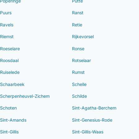
Poperinge
Putte
Puurs
Ranst
Ravels
Retie
Riemst
Rijkevorsel
Roeselare
Ronse
Roosdaal
Rotselaar
Ruiselede
Rumst
Schaarbeek
Schelle
Scherpenheuvel-Zichem
Schilde
Schoten
Sint-Agatha-Berchem
Sint-Amands
Sint-Genesius-Rode
Sint-Gillis
Sint-Gillis-Waas