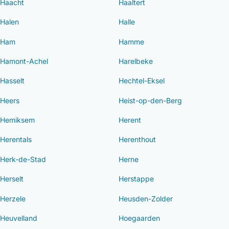
Haacht
Haaltert
Halen
Halle
Ham
Hamme
Hamont-Achel
Harelbeke
Hasselt
Hechtel-Eksel
Heers
Heist-op-den-Berg
Hemiksem
Herent
Herentals
Herenthout
Herk-de-Stad
Herne
Herselt
Herstappe
Herzele
Heusden-Zolder
Heuvelland
Hoegaarden