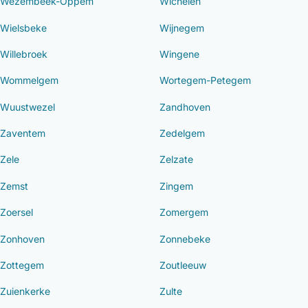
Wezembeek-Oppem
Wichelen
Wielsbeke
Wijnegem
Willebroek
Wingene
Wommelgem
Wortegem-Petegem
Wuustwezel
Zandhoven
Zaventem
Zedelgem
Zele
Zelzate
Zemst
Zingem
Zoersel
Zomergem
Zonhoven
Zonnebeke
Zottegem
Zoutleeuw
Zuienkerke
Zulte