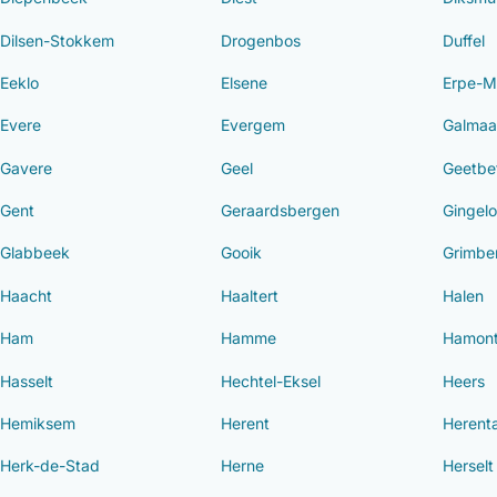
Dilsen-Stokkem
Drogenbos
Duffel
Eeklo
Elsene
Erpe-M
Evere
Evergem
Galmaa
Gavere
Geel
Geetbe
Gent
Geraardsbergen
Gingel
Glabbeek
Gooik
Grimbe
Haacht
Haaltert
Halen
Ham
Hamme
Hamont
Hasselt
Hechtel-Eksel
Heers
Hemiksem
Herent
Herenta
Herk-de-Stad
Herne
Herselt