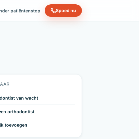
Spoed nu
nder patiëntenstop
NAAR
dontist van wacht
een orthodontist
ijk toevoegen