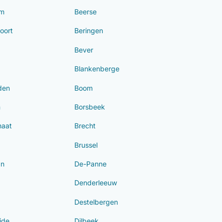
em
Beerse
oort
Beringen
Bever
Blankenberge
den
Boom
m
Borsbeek
haat
Brecht
Brussel
an
De-Panne
Denderleeuw
Destelbergen
ide
Dilbeek