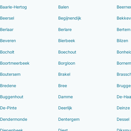
Baarle-Hertog
Balen
Beern
Beersel
Begijnendijk
Bekkev
Berlaar
Berlare
Bertem
Beveren
Bierbeek
Bilzen
Bocholt
Boechout
Bonhei
Boortmeerbeek
Borgloon
Borne
Boutersem
Brakel
Brassc
Bredene
Bree
Brugge
Buggenhout
Damme
De-Ha
De-Pinte
Deerlijk
Deinze
Dendermonde
Dentergem
Dessel
Diepenbeek
Diest
Diksmu