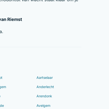
 van Riemst
a.
ot
Aartselaar
ngem
Anderlecht
e
Arendonk
de
Avelgem