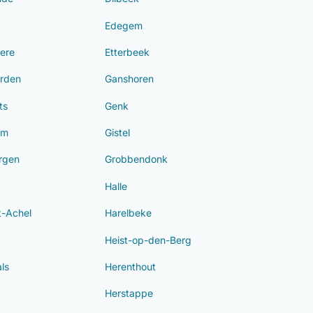
Edegem
ere
Etterbeek
rden
Ganshoren
ts
Genk
om
Gistel
rgen
Grobbendonk
Halle
-Achel
Harelbeke
Heist-op-den-Berg
ls
Herenthout
Herstappe