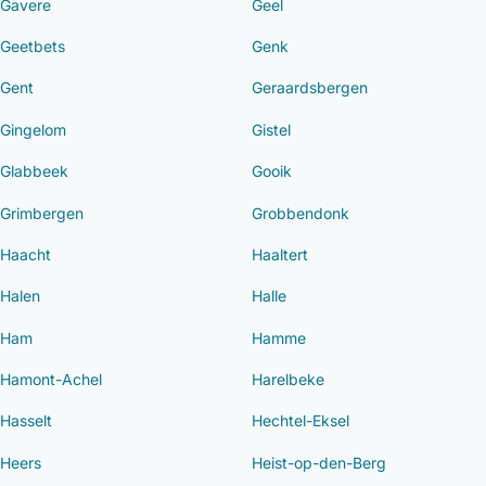
Gavere
Geel
Geetbets
Genk
Gent
Geraardsbergen
Gingelom
Gistel
Glabbeek
Gooik
Grimbergen
Grobbendonk
Haacht
Haaltert
Halen
Halle
Ham
Hamme
Hamont-Achel
Harelbeke
Hasselt
Hechtel-Eksel
Heers
Heist-op-den-Berg