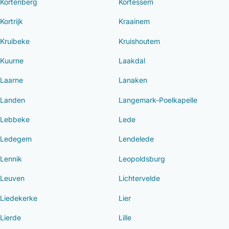
Kortenberg
Kortessem
Kortrijk
Kraainem
Kruibeke
Kruishoutem
Kuurne
Laakdal
Laarne
Lanaken
Landen
Langemark-Poelkapelle
Lebbeke
Lede
Ledegem
Lendelede
Lennik
Leopoldsburg
Leuven
Lichtervelde
Liedekerke
Lier
Lierde
Lille