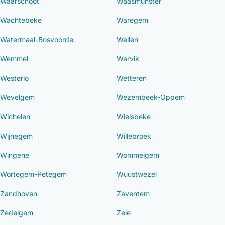
Waarschoot
Waasmunster
Wachtebeke
Waregem
Watermaal-Bosvoorde
Wellen
Wemmel
Wervik
Westerlo
Wetteren
Wevelgem
Wezembeek-Oppem
Wichelen
Wielsbeke
Wijnegem
Willebroek
Wingene
Wommelgem
Wortegem-Petegem
Wuustwezel
Zandhoven
Zaventem
Zedelgem
Zele