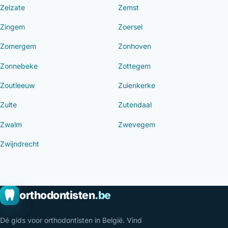
Zelzate
Zemst
Zingem
Zoersel
Zomergem
Zonhoven
Zonnebeke
Zottegem
Zoutleeuw
Zuienkerke
Zulte
Zutendaal
Zwalm
Zwevegem
Zwijndrecht
orthodontisten
.be
Dé gids voor orthodontisten in België. Vind