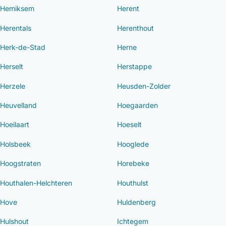
Hemiksem
Herent
Herentals
Herenthout
Herk-de-Stad
Herne
Herselt
Herstappe
Herzele
Heusden-Zolder
Heuvelland
Hoegaarden
Hoeilaart
Hoeselt
Holsbeek
Hooglede
Hoogstraten
Horebeke
Houthalen-Helchteren
Houthulst
Hove
Huldenberg
Hulshout
Ichtegem