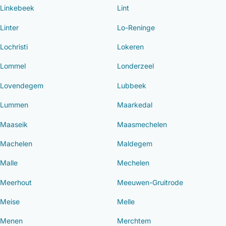
Linkebeek
Lint
Linter
Lo-Reninge
Lochristi
Lokeren
Lommel
Londerzeel
Lovendegem
Lubbeek
Lummen
Maarkedal
Maaseik
Maasmechelen
Machelen
Maldegem
Malle
Mechelen
Meerhout
Meeuwen-Gruitrode
Meise
Melle
Menen
Merchtem