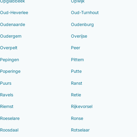
Opglabbeek
Opwijk
Oud-Heverlee
Oud-Turnhout
Oudenaarde
Oudenburg
Oudergem
Overijse
Overpelt
Peer
Pepingen
Pittem
Poperinge
Putte
Puurs
Ranst
Ravels
Retie
Riemst
Rijkevorsel
Roeselare
Ronse
Roosdaal
Rotselaar