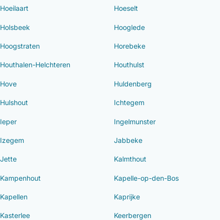
Hoeilaart
Hoeselt
Holsbeek
Hooglede
Hoogstraten
Horebeke
Houthalen-Helchteren
Houthulst
Hove
Huldenberg
Hulshout
Ichtegem
Ieper
Ingelmunster
Izegem
Jabbeke
Jette
Kalmthout
Kampenhout
Kapelle-op-den-Bos
Kapellen
Kaprijke
Kasterlee
Keerbergen