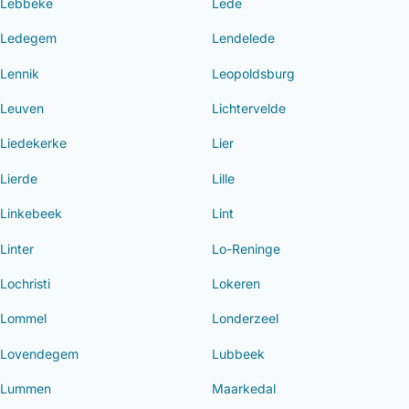
Lebbeke
Lede
Ledegem
Lendelede
Lennik
Leopoldsburg
Leuven
Lichtervelde
Liedekerke
Lier
Lierde
Lille
Linkebeek
Lint
Linter
Lo-Reninge
Lochristi
Lokeren
Lommel
Londerzeel
Lovendegem
Lubbeek
Lummen
Maarkedal