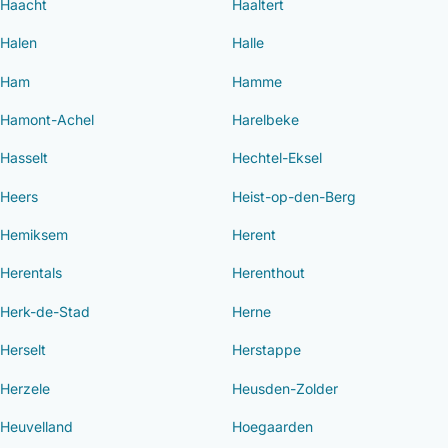
Haacht
Haaltert
Halen
Halle
Ham
Hamme
Hamont-Achel
Harelbeke
Hasselt
Hechtel-Eksel
Heers
Heist-op-den-Berg
Hemiksem
Herent
Herentals
Herenthout
Herk-de-Stad
Herne
Herselt
Herstappe
Herzele
Heusden-Zolder
Heuvelland
Hoegaarden