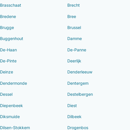
Brasschaat
Brecht
Bredene
Bree
Brugge
Brussel
Buggenhout
Damme
De-Haan
De-Panne
De-Pinte
Deerlijk
Deinze
Denderleeuw
Dendermonde
Dentergem
Dessel
Destelbergen
Diepenbeek
Diest
Diksmuide
Dilbeek
Dilsen-Stokkem
Drogenbos