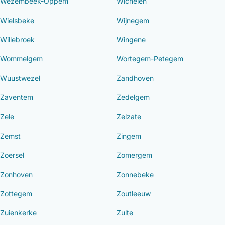
Wezembeek-Oppem
Wichelen
Wielsbeke
Wijnegem
Willebroek
Wingene
Wommelgem
Wortegem-Petegem
Wuustwezel
Zandhoven
Zaventem
Zedelgem
Zele
Zelzate
Zemst
Zingem
Zoersel
Zomergem
Zonhoven
Zonnebeke
Zottegem
Zoutleeuw
Zuienkerke
Zulte