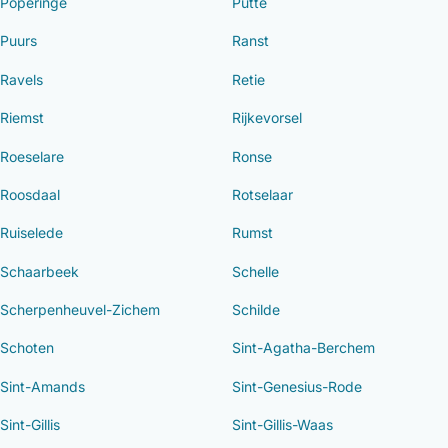
Poperinge
Putte
Puurs
Ranst
Ravels
Retie
Riemst
Rijkevorsel
Roeselare
Ronse
Roosdaal
Rotselaar
Ruiselede
Rumst
Schaarbeek
Schelle
Scherpenheuvel-Zichem
Schilde
Schoten
Sint-Agatha-Berchem
Sint-Amands
Sint-Genesius-Rode
Sint-Gillis
Sint-Gillis-Waas