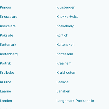
Kinrooi
Kluisbergen
Knesselare
Knokke-Heist
Koekelare
Koekelberg
Koksijde
Kontich
Kortemark
Kortenaken
Kortenberg
Kortessem
Kortrijk
Kraainem
Kruibeke
Kruishoutem
Kuurne
Laakdal
Laarne
Lanaken
Landen
Langemark-Poelkapelle