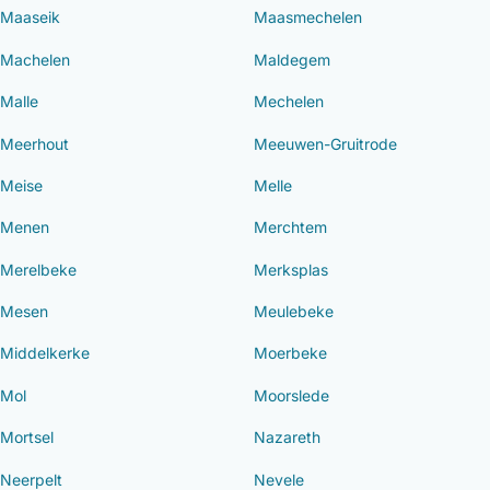
Maaseik
Maasmechelen
Machelen
Maldegem
Malle
Mechelen
Meerhout
Meeuwen-Gruitrode
Meise
Melle
Menen
Merchtem
Merelbeke
Merksplas
Mesen
Meulebeke
Middelkerke
Moerbeke
Mol
Moorslede
Mortsel
Nazareth
Neerpelt
Nevele