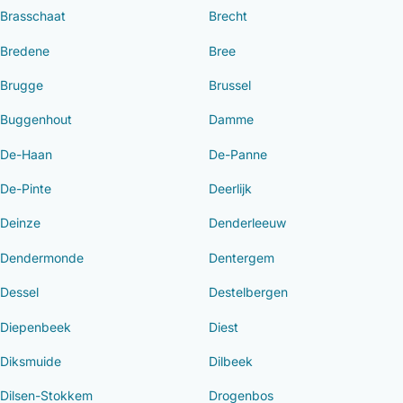
Brasschaat
Brecht
Bredene
Bree
Brugge
Brussel
Buggenhout
Damme
De-Haan
De-Panne
De-Pinte
Deerlijk
Deinze
Denderleeuw
Dendermonde
Dentergem
Dessel
Destelbergen
Diepenbeek
Diest
Diksmuide
Dilbeek
Dilsen-Stokkem
Drogenbos