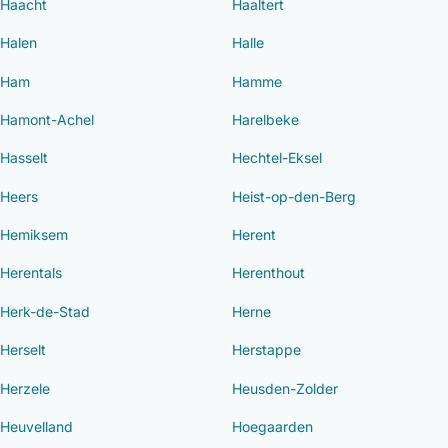
Haacht
Haaltert
Halen
Halle
Ham
Hamme
Hamont-Achel
Harelbeke
Hasselt
Hechtel-Eksel
Heers
Heist-op-den-Berg
Hemiksem
Herent
Herentals
Herenthout
Herk-de-Stad
Herne
Herselt
Herstappe
Herzele
Heusden-Zolder
Heuvelland
Hoegaarden