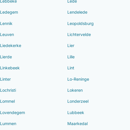
Lebbeke
Lede
Ledegem
Lendelede
Lennik
Leopoldsburg
Leuven
Lichtervelde
Liedekerke
Lier
Lierde
Lille
Linkebeek
Lint
Linter
Lo-Reninge
Lochristi
Lokeren
Lommel
Londerzeel
Lovendegem
Lubbeek
Lummen
Maarkedal