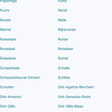
Poperinge
Putte
Puurs
Ranst
Ravels
Retie
Riemst
Rijkevorsel
Roeselare
Ronse
Roosdaal
Rotselaar
Ruiselede
Rumst
Schaarbeek
Schelle
Scherpenheuvel-Zichem
Schilde
Schoten
Sint-Agatha-Berchem
Sint-Amands
Sint-Genesius-Rode
Sint-Gillis
Sint-Gillis-Waas