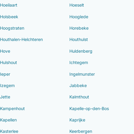
Hoeilaart
Hoeselt
Holsbeek
Hooglede
Hoogstraten
Horebeke
Houthalen-Helchteren
Houthulst
Hove
Huldenberg
Hulshout
Ichtegem
Ieper
Ingelmunster
Izegem
Jabbeke
Jette
Kalmthout
Kampenhout
Kapelle-op-den-Bos
Kapellen
Kaprijke
Kasterlee
Keerbergen