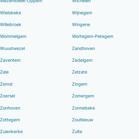
Wezembeek-Oppem
Wichelen
Wielsbeke
Wijnegem
Willebroek
Wingene
Wommelgem
Wortegem-Petegem
Wuustwezel
Zandhoven
Zaventem
Zedelgem
Zele
Zelzate
Zemst
Zingem
Zoersel
Zomergem
Zonhoven
Zonnebeke
Zottegem
Zoutleeuw
Zuienkerke
Zulte