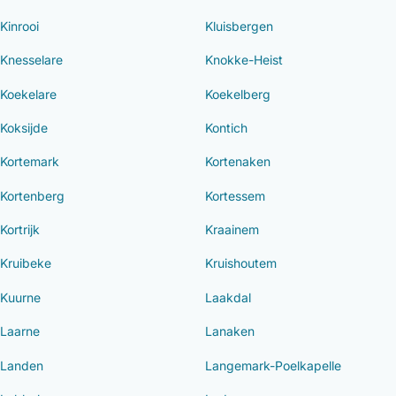
Kinrooi
Kluisbergen
Knesselare
Knokke-Heist
Koekelare
Koekelberg
Koksijde
Kontich
Kortemark
Kortenaken
Kortenberg
Kortessem
Kortrijk
Kraainem
Kruibeke
Kruishoutem
Kuurne
Laakdal
Laarne
Lanaken
Landen
Langemark-Poelkapelle