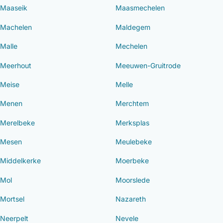
Maaseik
Maasmechelen
Machelen
Maldegem
Malle
Mechelen
Meerhout
Meeuwen-Gruitrode
Meise
Melle
Menen
Merchtem
Merelbeke
Merksplas
Mesen
Meulebeke
Middelkerke
Moerbeke
Mol
Moorslede
Mortsel
Nazareth
Neerpelt
Nevele