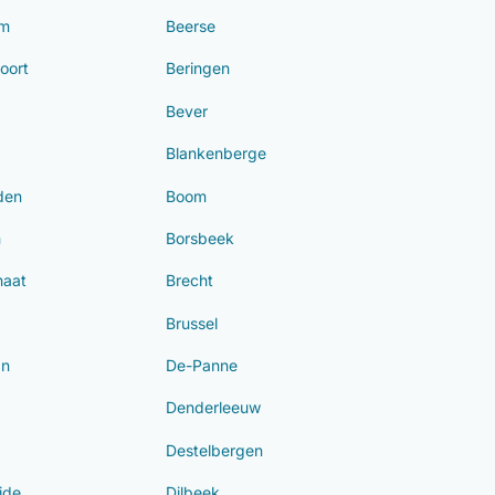
em
Beerse
oort
Beringen
Bever
Blankenberge
den
Boom
m
Borsbeek
haat
Brecht
Brussel
an
De-Panne
Denderleeuw
Destelbergen
ide
Dilbeek