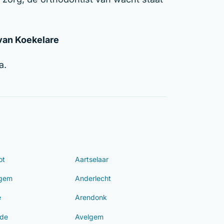
 van Koekelare
a.
ot
Aartselaar
ngem
Anderlecht
e
Arendonk
de
Avelgem