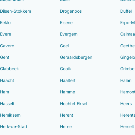
Dilsen-Stokkem
Drogenbos
Duffel
Eeklo
Elsene
Erpe-M
Evere
Evergem
Galmaa
Gavere
Geel
Geetbe
Gent
Geraardsbergen
Gingel
Glabbeek
Gooik
Grimbe
Haacht
Haaltert
Halen
Ham
Hamme
Hamont
Hasselt
Hechtel-Eksel
Heers
Hemiksem
Herent
Herenta
Herk-de-Stad
Herne
Herselt