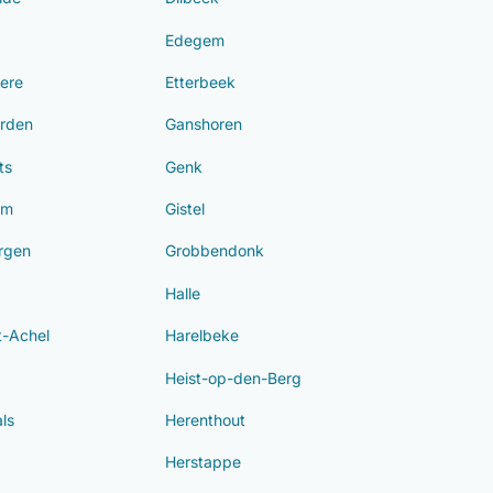
Edegem
ere
Etterbeek
rden
Ganshoren
ts
Genk
om
Gistel
rgen
Grobbendonk
Halle
-Achel
Harelbeke
Heist-op-den-Berg
ls
Herenthout
Herstappe