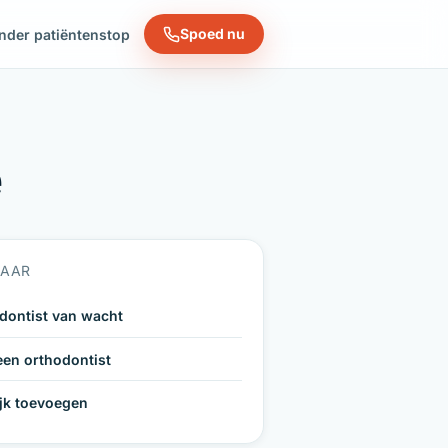
Spoed nu
nder patiëntenstop
e
NAAR
dontist van wacht
een orthodontist
ijk toevoegen