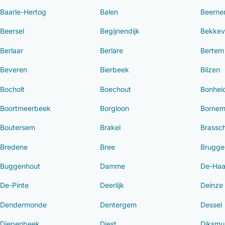
Baarle-Hertog
Balen
Beern
Beersel
Begijnendijk
Bekkev
Berlaar
Berlare
Bertem
Beveren
Bierbeek
Bilzen
Bocholt
Boechout
Bonhei
Boortmeerbeek
Borgloon
Borne
Boutersem
Brakel
Brassc
Bredene
Bree
Brugge
Buggenhout
Damme
De-Ha
De-Pinte
Deerlijk
Deinze
Dendermonde
Dentergem
Dessel
Diepenbeek
Diest
Diksmu