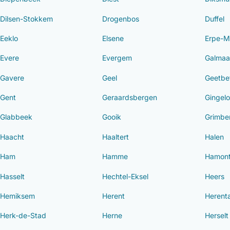
Dilsen-Stokkem
Drogenbos
Duffel
Eeklo
Elsene
Erpe-M
Evere
Evergem
Galmaa
Gavere
Geel
Geetbe
Gent
Geraardsbergen
Gingel
Glabbeek
Gooik
Grimbe
Haacht
Haaltert
Halen
Ham
Hamme
Hamont
Hasselt
Hechtel-Eksel
Heers
Hemiksem
Herent
Herenta
Herk-de-Stad
Herne
Herselt