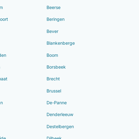
em
Beerse
oort
Beringen
Bever
Blankenberge
den
Boom
m
Borsbeek
haat
Brecht
Brussel
an
De-Panne
Denderleeuw
Destelbergen
ide
Dilbeek