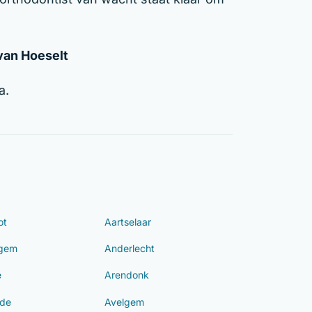
 van Hoeselt
a.
ot
Aartselaar
ngem
Anderlecht
e
Arendonk
de
Avelgem