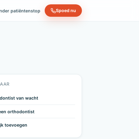
Spoed nu
nder patiëntenstop
NAAR
dontist van wacht
een orthodontist
ijk toevoegen