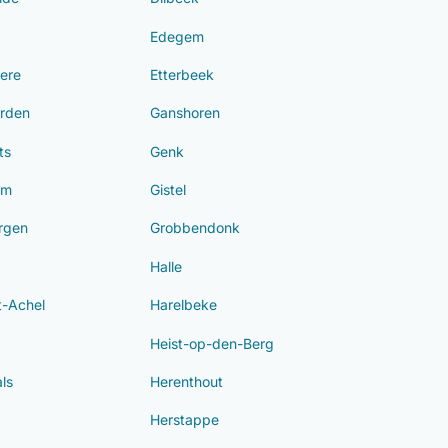
Edegem
ere
Etterbeek
rden
Ganshoren
ts
Genk
om
Gistel
rgen
Grobbendonk
Halle
-Achel
Harelbeke
Heist-op-den-Berg
ls
Herenthout
Herstappe