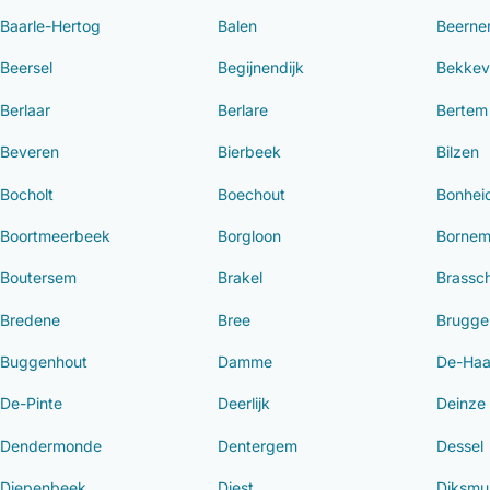
Baarle-Hertog
Balen
Beern
Beersel
Begijnendijk
Bekkev
Berlaar
Berlare
Bertem
Beveren
Bierbeek
Bilzen
Bocholt
Boechout
Bonhei
Boortmeerbeek
Borgloon
Borne
Boutersem
Brakel
Brassc
Bredene
Bree
Brugge
Buggenhout
Damme
De-Ha
De-Pinte
Deerlijk
Deinze
Dendermonde
Dentergem
Dessel
Diepenbeek
Diest
Diksmu