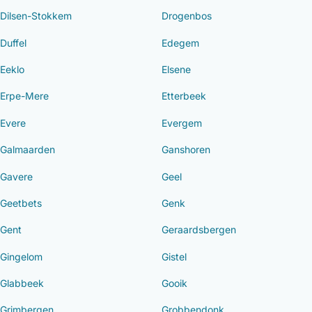
Dilsen-Stokkem
Drogenbos
Duffel
Edegem
Eeklo
Elsene
Erpe-Mere
Etterbeek
Evere
Evergem
Galmaarden
Ganshoren
Gavere
Geel
Geetbets
Genk
Gent
Geraardsbergen
Gingelom
Gistel
Glabbeek
Gooik
Grimbergen
Grobbendonk