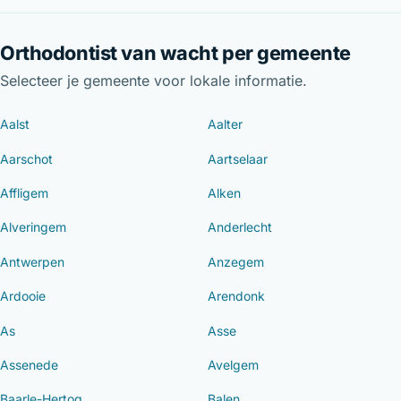
Orthodontist van wacht per gemeente
Selecteer je gemeente voor lokale informatie.
Aalst
Aalter
Aarschot
Aartselaar
Affligem
Alken
Alveringem
Anderlecht
Antwerpen
Anzegem
Ardooie
Arendonk
As
Asse
Assenede
Avelgem
Baarle-Hertog
Balen