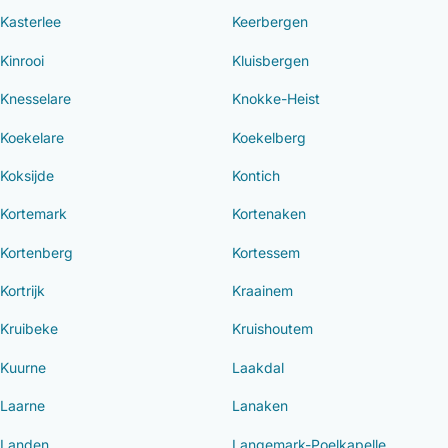
Kasterlee
Keerbergen
Kinrooi
Kluisbergen
Knesselare
Knokke-Heist
Koekelare
Koekelberg
Koksijde
Kontich
Kortemark
Kortenaken
Kortenberg
Kortessem
Kortrijk
Kraainem
Kruibeke
Kruishoutem
Kuurne
Laakdal
Laarne
Lanaken
Landen
Langemark-Poelkapelle