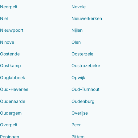
Neerpelt
Nevele
Niel
Nieuwerkerken
Nieuwpoort
Nijlen
Ninove
Olen
Oostende
Oosterzele
Oostkamp
Oostrozebeke
Opglabbeek
Opwijk
Oud-Heverlee
Oud-Turnhout
Oudenaarde
Oudenburg
Oudergem
Overijse
Overpelt
Peer
Pepingen
Pittem