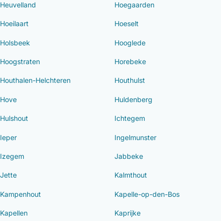
Heuvelland
Hoegaarden
Hoeilaart
Hoeselt
Holsbeek
Hooglede
Hoogstraten
Horebeke
Houthalen-Helchteren
Houthulst
Hove
Huldenberg
Hulshout
Ichtegem
Ieper
Ingelmunster
Izegem
Jabbeke
Jette
Kalmthout
Kampenhout
Kapelle-op-den-Bos
Kapellen
Kaprijke