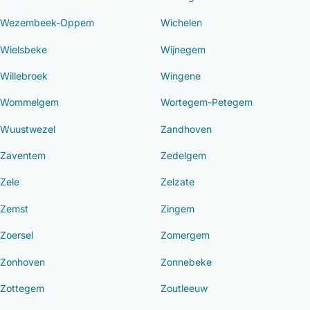
Wezembeek-Oppem
Wichelen
Wielsbeke
Wijnegem
Willebroek
Wingene
Wommelgem
Wortegem-Petegem
Wuustwezel
Zandhoven
Zaventem
Zedelgem
Zele
Zelzate
Zemst
Zingem
Zoersel
Zomergem
Zonhoven
Zonnebeke
Zottegem
Zoutleeuw