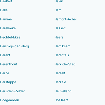
Haaltert
Halen
Halle
Ham
Hamme
Hamont-Achel
Harelbeke
Hasselt
Hechtel-Eksel
Heers
Heist-op-den-Berg
Hemiksem
Herent
Herentals
Herenthout
Herk-de-Stad
Herne
Herselt
Herstappe
Herzele
Heusden-Zolder
Heuvelland
Hoegaarden
Hoeilaart