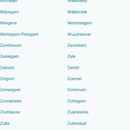
Wichelen
Wielsbeke
Wijnegem
Willebroek
Wingene
Wommelgem
Wortegem-Petegem
Wuustwezel
Zandhoven
Zaventem
Zedelgem
Zele
Zelzate
Zemst
Zingem
Zoersel
Zomergem
Zonhoven
Zonnebeke
Zottegem
Zoutleeuw
Zuienkerke
Zulte
Zutendaal