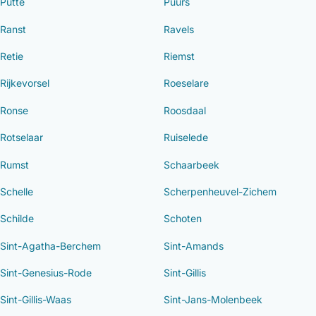
Putte
Puurs
Ranst
Ravels
Retie
Riemst
Rijkevorsel
Roeselare
Ronse
Roosdaal
Rotselaar
Ruiselede
Rumst
Schaarbeek
Schelle
Scherpenheuvel-Zichem
Schilde
Schoten
Sint-Agatha-Berchem
Sint-Amands
Sint-Genesius-Rode
Sint-Gillis
Sint-Gillis-Waas
Sint-Jans-Molenbeek