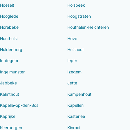
Hoeselt
Holsbeek
Hooglede
Hoogstraten
Horebeke
Houthalen-Helchteren
Houthulst
Hove
Huldenberg
Hulshout
Ichtegem
Ieper
Ingelmunster
Izegem
Jabbeke
Jette
Kalmthout
Kampenhout
Kapelle-op-den-Bos
Kapellen
Kaprijke
Kasterlee
Keerbergen
Kinrooi