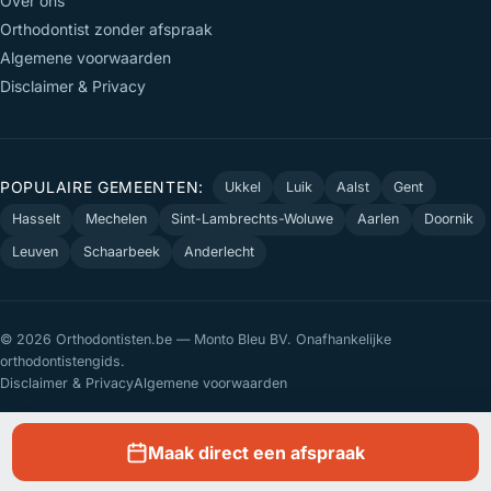
Over ons
Orthodontist zonder afspraak
Algemene voorwaarden
Disclaimer & Privacy
POPULAIRE GEMEENTEN:
Ukkel
Luik
Aalst
Gent
Hasselt
Mechelen
Sint-Lambrechts-Woluwe
Aarlen
Doornik
Leuven
Schaarbeek
Anderlecht
© 2026 Orthodontisten.be — Monto Bleu BV. Onafhankelijke
orthodontistengids.
Disclaimer & Privacy
Algemene voorwaarden
Maak direct een afspraak