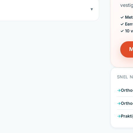
vesti
▾
✓ Met
✓ Een
✓ 10 
M
SNEL 
Ortho
Ortho
Prakt