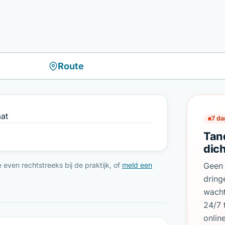
Route
aat
7 da
Tan
dich
even rechtstreeks bij de praktijk, of
meld een
Geen 
dring
wach
24/7 
onlin