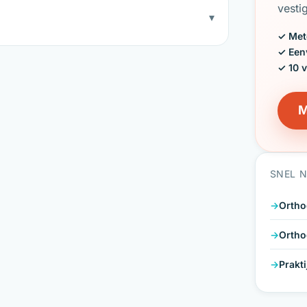
vesti
▾
✓ Met
✓ Een
✓ 10 
M
SNEL 
Ortho
Ortho
Prakt