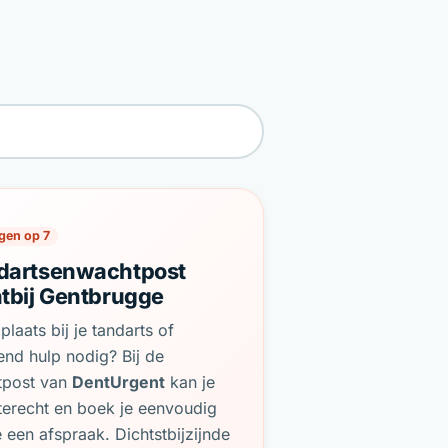
gen op 7
dartsenwachtpost
htbij Gentbrugge
plaats bij je tandarts of
end hulp nodig? Bij de
tpost van
DentUrgent
kan je
terecht en boek je eenvoudig
e een afspraak. Dichtstbijzijnde