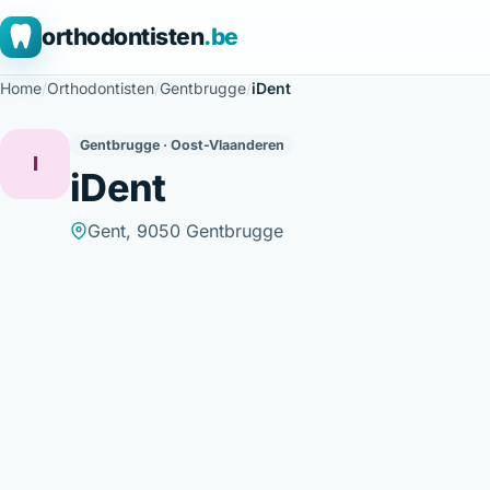
orthodontisten
.be
Home
/
Orthodontisten
/
Gentbrugge
/
iDent
Gentbrugge · Oost-Vlaanderen
I
iDent
Gent, 9050 Gentbrugge