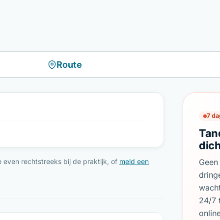
Route
7 da
Tan
dic
even rechtstreeks bij de praktijk, of
meld een
Geen 
dring
wach
24/7 
onlin