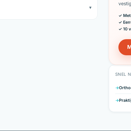
vesti
▾
✓ Met
✓ Een
✓ 10 
M
SNEL 
Ortho
Prakt