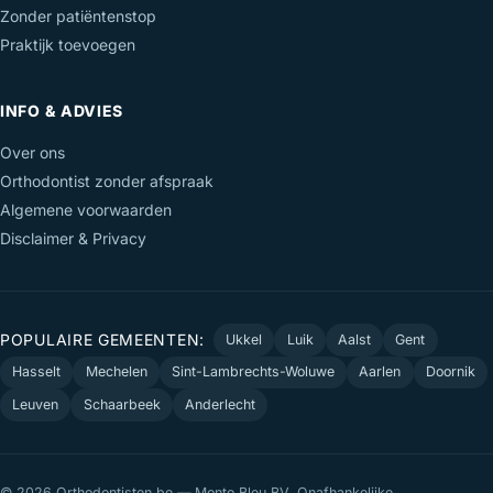
Zonder patiëntenstop
Praktijk toevoegen
INFO & ADVIES
Over ons
Orthodontist zonder afspraak
Algemene voorwaarden
Disclaimer & Privacy
POPULAIRE GEMEENTEN:
Ukkel
Luik
Aalst
Gent
Hasselt
Mechelen
Sint-Lambrechts-Woluwe
Aarlen
Doornik
Leuven
Schaarbeek
Anderlecht
© 2026 Orthodontisten.be — Monto Bleu BV. Onafhankelijke