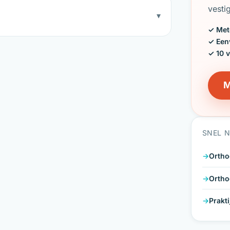
vesti
▾
✓ Met
✓ Een
✓ 10 
M
SNEL 
Ortho
Ortho
Prakt