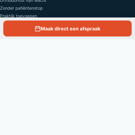
Orthodontist van wacht
Zonder patiëntenstop
Praktijk toevoegen
Maak direct een afspraak
INFO & ADVIES
Over ons
Orthodontist zonder afspraak
Algemene voorwaarden
Disclaimer & Privacy
POPULAIRE GEMEENTEN:
Ukkel
Luik
Aalst
Gent
Hasselt
Mechelen
Sint-Lambrechts-Woluwe
Aarlen
Doornik
Leuven
Schaarbeek
Anderlecht