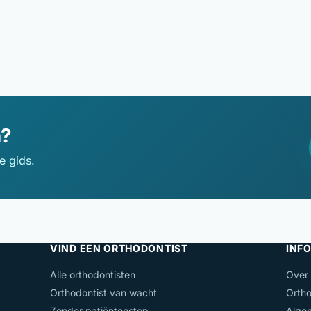
n?
e gids.
VIND EEN ORTHODONTIST
INFO
Alle orthodontisten
Over
Orthodontist van wacht
Ortho
Zonder patiëntenstop
Alge