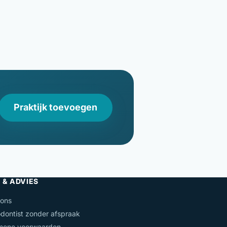
Praktijk toevoegen
 & ADVIES
 ons
dontist zonder afspraak
mene voorwaarden