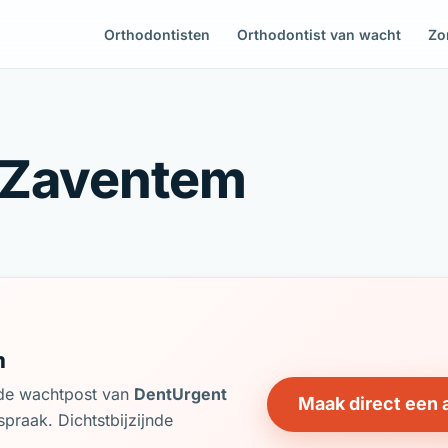
Orthodontisten
Orthodontist van wacht
Zo
n Zaventem
m
j de wachtpost van
DentUrgent
Maak direct een 
praak. Dichtstbijzijnde