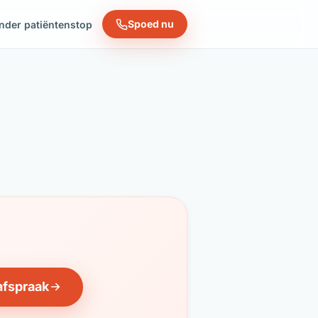
Spoed nu
nder patiëntenstop
afspraak