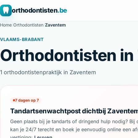
orthodontisten
.be
Home
/
Orthodontisten
/
Zaventem
VLAAMS-BRABANT
Orthodontisten i
1 orthodontistenpraktijk in Zaventem
7 dagen op 7
Tandartsenwachtpost dichtbij Zavente
Geen plaats bij je tandarts of dringend hulp nodig? Bi
kan je 24/7 terecht en boek je eenvoudig online een afs
vestiging:
Leuven
.