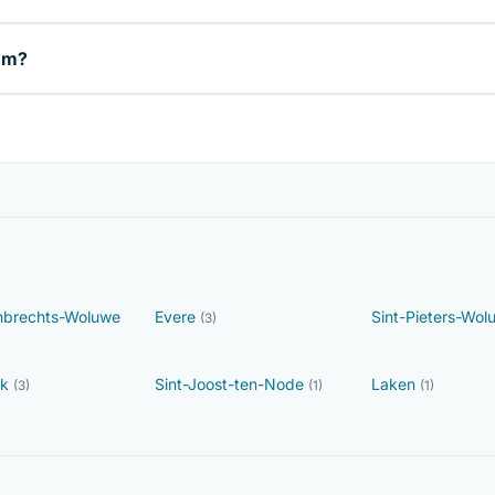
tem?
mbrechts-Woluwe
Evere
Sint-Pieters-Wo
(3)
ek
Sint-Joost-ten-Node
Laken
(3)
(1)
(1)